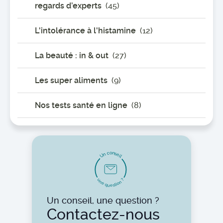
regards d’experts
(45)
L'intolérance à l'histamine
(12)
La beauté : in & out
(27)
Les super aliments
(9)
Nos tests santé en ligne
(8)
o
n
c
s
n
e
U
i
l
u
?
n
n
e
o
i
t
q
s
u
e
Un conseil, une question ?
Contactez-nous