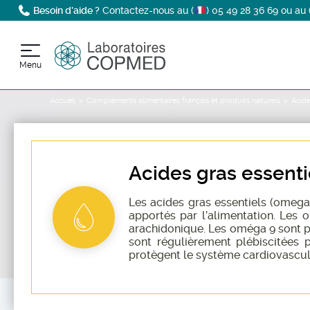
Besoin d’aide ?
Contactez-nous au (
)
05 49 28 36 69
ou au 
Menu
Accueil
Compléments alimentaires français et produits naturels
Acide
Acides gras essenti
Les acides gras essentiels (omega 3
apportés par l’alimentation. Les 
arachidonique. Les oméga 9 sont pr
sont régulièrement plébiscitées p
protègent le système cardiovasculai