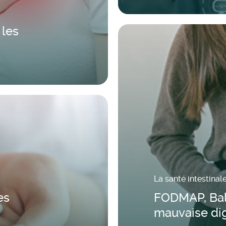
 les
La santé intestinal
es
FODMAP, Bal
mauvaise di