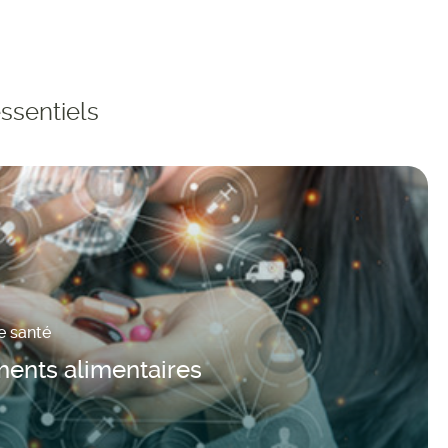
ssentiels
re santé
ents alimentaires