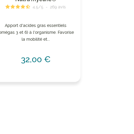
4.5
/
5
-
269
avis
Apport d'acides gras essentiels
omégas 3 et 6) à l'organisme. Favorise
la mobilité et...
32,00 €