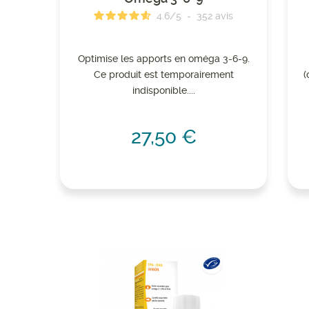
4.6
/
5
-
352
avis
Optimise les apports en oméga 3-6-9.
Ce produit est temporairement
(
indisponible....
27,50 €