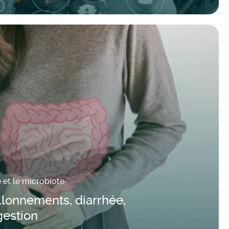
e et le microbiote
lonnements, diarrhée,
gestion