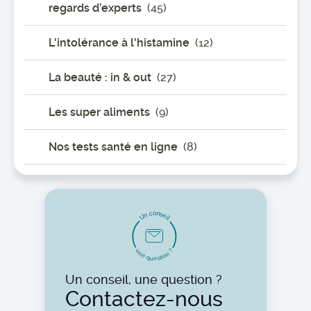
regards d’experts
(45)
L'intolérance à l'histamine
(12)
La beauté : in & out
(27)
Les super aliments
(9)
Nos tests santé en ligne
(8)
o
n
c
s
n
e
U
i
l
u
?
n
n
e
o
i
t
q
s
u
e
Un conseil, une question ?
Contactez-nous