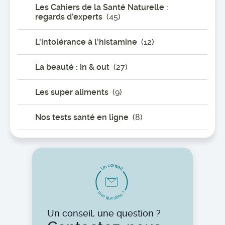
Les Cahiers de la Santé Naturelle :
regards d’experts
(45)
L'intolérance à l'histamine
(12)
La beauté : in & out
(27)
Les super aliments
(9)
Nos tests santé en ligne
(8)
o
n
c
s
n
e
U
i
l
u
?
n
n
e
o
i
t
q
s
u
e
Un conseil, une question ?