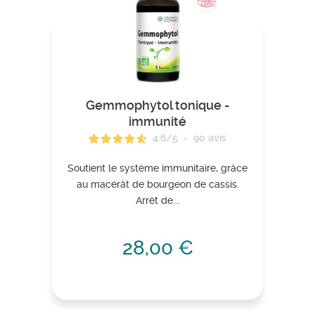
Gemmophytol tonique -
immunité
4.6
/
5
-
90
avis
Soutient le système immunitaire, grâce
au macérât de bourgeon de cassis.
Arrêt de...
28,00 €