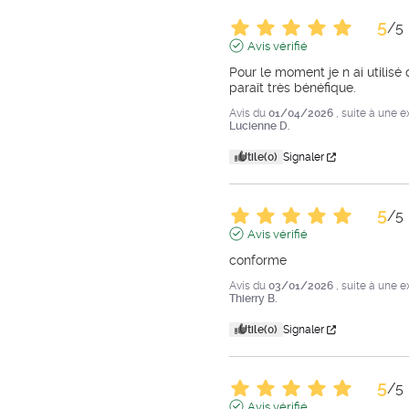
5
/
5
Avis vérifié
Pour le moment je n ai utilis
paraît très bénéfique.
Avis du
01/04/2026
, suite à une 
Lucienne D.
Utile
(0)
Signaler
5
/
5
Avis vérifié
conforme
Avis du
03/01/2026
, suite à une 
Thierry B.
Utile
(0)
Signaler
5
/
5
Avis vérifié