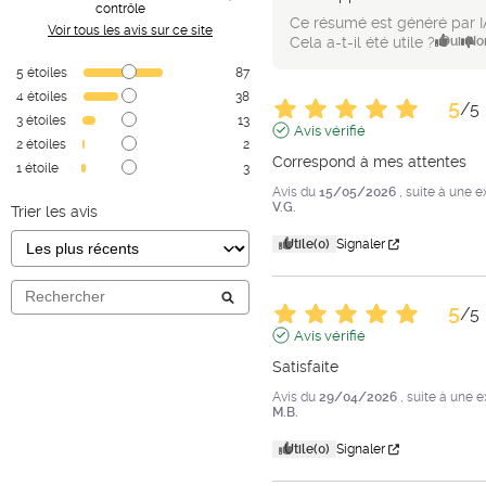
contrôle
Ce résumé est généré par I
Voir tous les avis sur ce site
Cela a-t-il été utile ?
Oui
No
5
étoiles
87
4
étoiles
38
5
/
5
3
étoiles
13
Avis vérifié
2
étoiles
2
Correspond à mes attentes
1
étoile
3
Avis du
15/05/2026
, suite à une 
V.G.
Trier les avis
Utile
(0)
Signaler
5
/
5
Avis vérifié
Satisfaite
Avis du
29/04/2026
, suite à une 
M.B.
Utile
(0)
Signaler