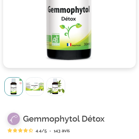
Gemmophytol Détox
4.4
/
5
-
143
avis