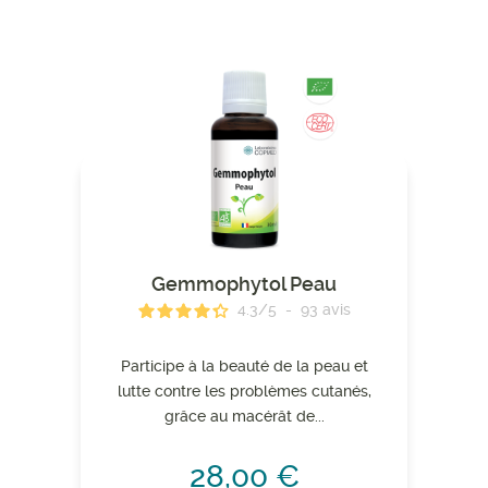
Gemmophytol Peau
4.3
/
5
-
93
avis
Participe à la beauté de la peau et
lutte contre les problèmes cutanés,
grâce au macérât de...
28,00 €