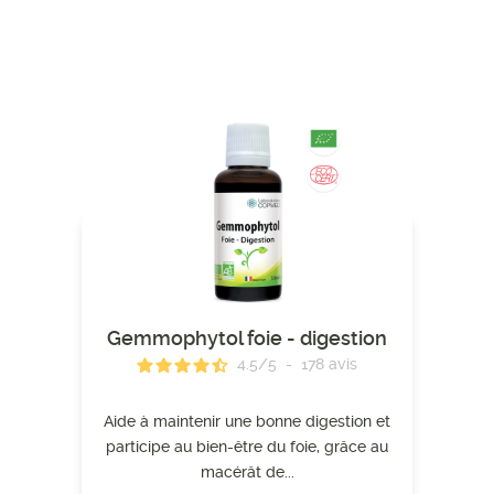
Gemmophytol foie - digestion
4.5
/
5
-
178
avis
Aide à maintenir une bonne digestion et
participe au bien-être du foie, grâce au
macérât de...