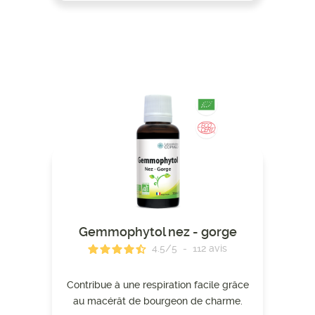
Gemmophytol nez - gorge
4.5
/
5
-
112
avis
Contribue à une respiration facile grâce
au macérât de bourgeon de charme.