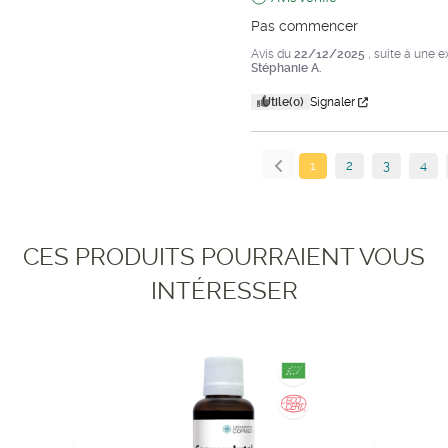
Pas commencer
Avis du
22/12/2025
, suite à une 
Stéphanie A.
Utile
(0)
Signaler
1
2
3
4
CES PRODUITS POURRAIENT VOUS
INTÉRESSER