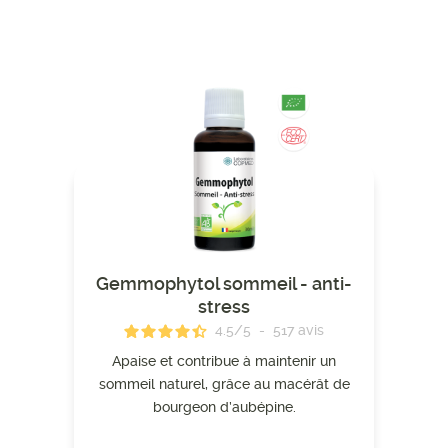
Gemmophytol sommeil - anti-
stress
4.5
/
5
-
517
avis
Apaise et contribue à maintenir un
sommeil naturel, grâce au macérât de
bourgeon d’aubépine.