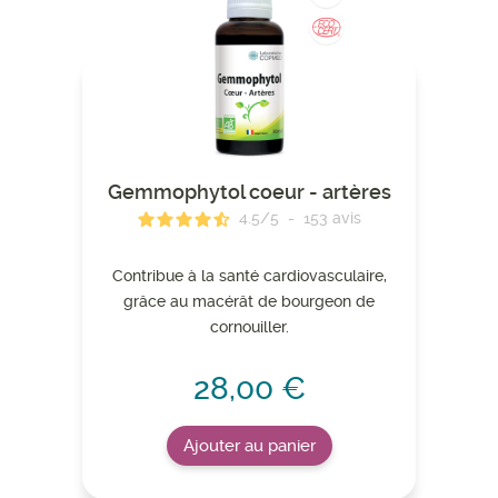
Gemmophytol coeur - artères
4.5
/
5
-
153
avis
Contribue à la santé cardiovasculaire,
grâce au macérât de bourgeon de
cornouiller.
28,00 €
Ajouter au panier