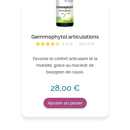
Gemmophytol articulations
4.3
/
5
-
243
avis
Favorise le confort articulaire et la
mobilité, grâce au macérât de
bourgeon de cassis.
28,00 €
Ajouter au panier