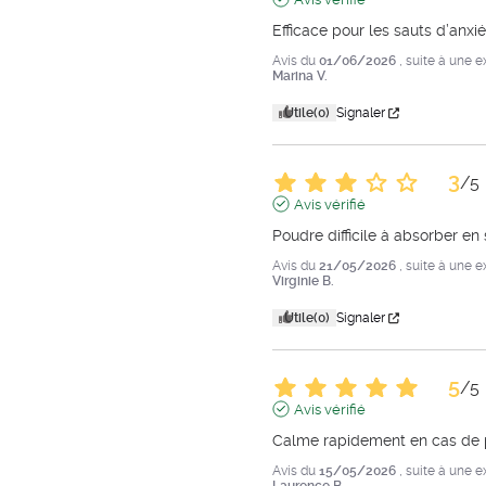
Efficace pour les sauts d’anxié
Avis du
01/06/2026
, suite à une 
Marina V.
Utile
(0)
Signaler
3
/
5
Avis vérifié
Poudre difficile à absorber en
Avis du
21/05/2026
, suite à une 
Virginie B.
Utile
(0)
Signaler
5
/
5
Avis vérifié
Calme rapidement en cas de p
Avis du
15/05/2026
, suite à une 