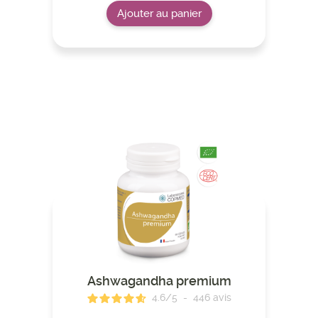
Ajouter au panier
Ashwagandha premium
4.6
/
5
-
446
avis