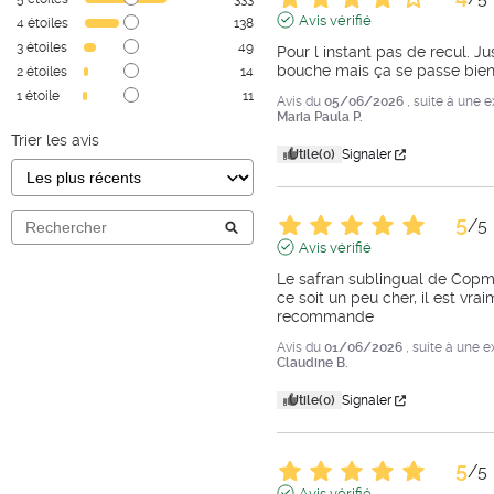
Avis vérifié
4
étoiles
138
3
étoiles
49
Pour l instant pas de recul. J
bouche mais ça se passe bi
2
étoiles
14
1
étoile
11
Avis du
05/06/2026
, suite à une 
Maria Paula P.
Trier les avis
Utile
(0)
Signaler
5
/
5
Avis vérifié
Le safran sublingual de Copme
ce soit un peu cher, il est vraim
recommande
Avis du
01/06/2026
, suite à une 
Claudine B.
Utile
(0)
Signaler
5
/
5
Avis vérifié