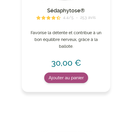
Sédaphytose®
4.4
/
5
-
253
avis
Favorise la détente et contribue à un
bon équilibre nerveux, grâce à la
ballote.
30,00 €
Ajouter au panier