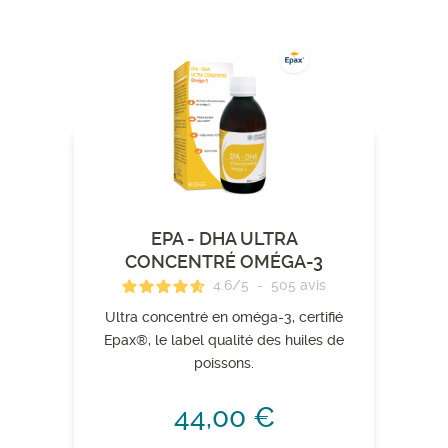
EPA - DHA ULTRA
CONCENTRÉ OMÉGA-3
4.6
/
5
-
505
avis
Ultra concentré en oméga-3, certifié
Epax®, le label qualité des huiles de
poissons.
44,00 €