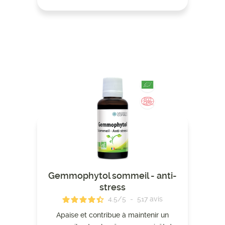
Gemmophytol sommeil - anti-
stress
4.5
/
5
-
517
avis
Apaise et contribue à maintenir un