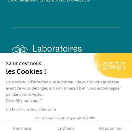
Votre diagnostic en ligne avec BIONALYS®
Salut c'est nous...
les Cookies !
On a attendu d'être sûrs que le contenu de ce site vous intéresse
avant de vous déranger, mais on aimerait bien vous accompagner
pendant votre visite...
Mentions légales
Conditions générales de vente
C'est OK pour vous ?
Copyright © Laboratoires COPMED
Lire la politique de confidentialité
Consentements certifiés par
Non merci
Je choisis
OK pour moi
Réalisation