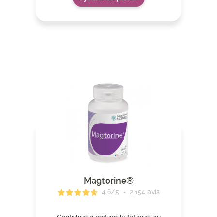
Magtorine®
4.6
/
5
-
2 154
avis