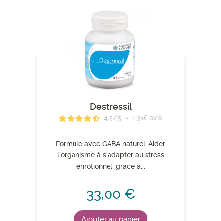
Destressil
4.5
/
5
-
1 316
avis
Formule avec GABA naturel. Aider
l’organisme à s’adapter au stress
émotionnel, grâce à...
33,00 €
Ajouter au panier