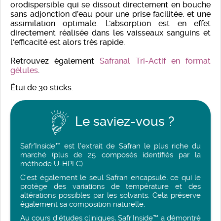
orodispersible qui se dissout directement en bouche
sans adjonction d’eau pour une prise facilitée, et une
assimilation optimale. L'absorption est en effet
directement réalisée dans les vaisseaux sanguins et
l'efficacité est alors très rapide.
Retrouvez également
Safranal Tri-Actif en format
gélules
.
Étui de 30 sticks.
Le saviez-vous ?
Safr'Inside™ est l'extrait de Safran le plus riche du
marché (plus de 25 composés identifiés par la
méthode U-HPLC).
C'est également le seul Safran encapsulé, ce qui le
protège des variations de température et des
altérations possibles par les solvants. Cela préserve
également sa composition naturelle.
Au cours d'études cliniques, Safr'Inside™ a démontré