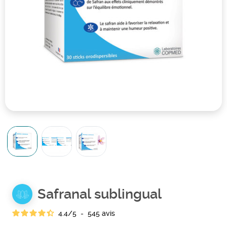
Safranal sublingual
4.4
/
5
-
545
avis