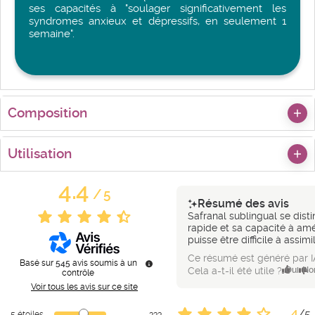
ses capacités à "soulager significativement les
syndromes anxieux et dépressifs, en seulement 1
semaine".
Composition
Utilisation
4.4
/
5
Résumé des avis
Safranal sublingual se disti
rapide et sa capacité à amél
puisse être difficile à assimi
Ce résumé est généré par I
Basé sur
545
avis soumis à un
Cela a-t-il été utile ?
Oui
No
contrôle
Voir tous les avis sur ce site
4
/
5
5
étoiles
333