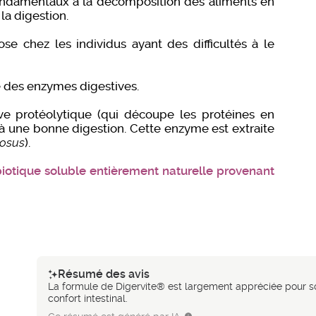
fondamentaux à la décomposition des aliments en
la digestion.
ose chez les individus ayant des difficultés à le
le des enzymes digestives.
ve protéolytique (qui découpe les protéines en
 à une bonne digestion. Cette enzyme est extraite
osus
).
biotique soluble entièrement naturelle provenant
Résumé des avis
La formule de Digervite® est largement appréciée pour son
confort intestinal.