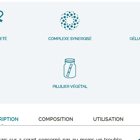
RIPTION
COMPOSITION
UTILISATION
nçais sur 2 serait concerné par au moins un trouble