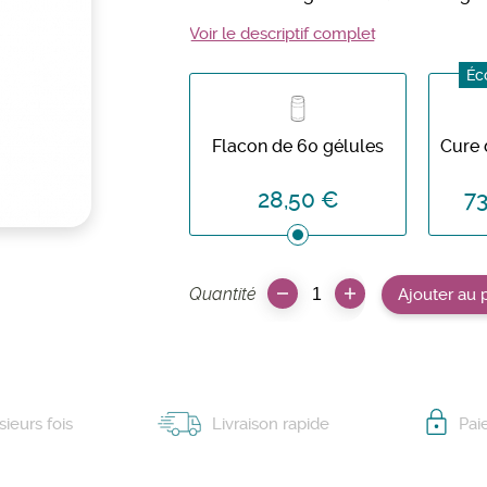
Voir le descriptif complet
Éc
Flacon de 60 gélules
Cure 
28,50 €
73
Quantité
Ajouter au 
ieurs fois
Livraison rapide
Pai