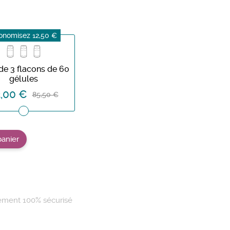
onomisez 12,50 €
de 3 flacons de 60
gélules
,00 €
85,50 €
panier
ement 100% sécurisé