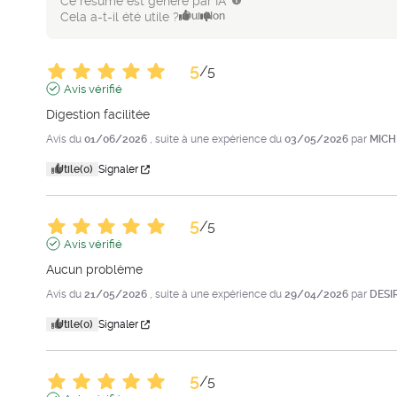
Ce résumé est généré par IA
Cela a-t-il été utile ?
Oui
Non
5
/
5
Avis vérifié
Digestion facilitée
Avis du
01/06/2026
, suite à une expérience du
03/05/2026
par
MICH
Utile
(0)
Signaler
5
/
5
Avis vérifié
Aucun problème
Avis du
21/05/2026
, suite à une expérience du
29/04/2026
par
DESI
Utile
(0)
Signaler
5
/
5