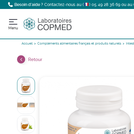
Besoin d’aide ?
Contactez-nous au (
)
05 49 28 36 69
ou au 
Menu
Accueil
Compléments alimentaires français et produits naturels
Intes
Retour