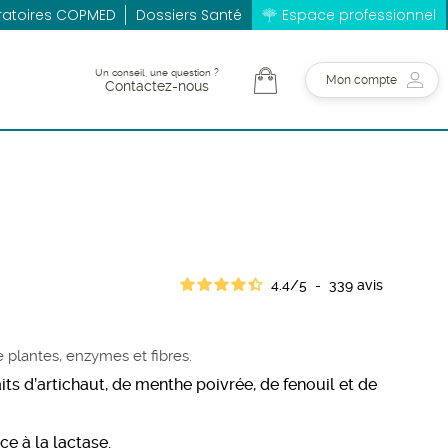
ratoires COPMED
Dossiers Santé
Espace professionnel
Un conseil, une question ?
Mon compte
Contactez-nous
4.4
/
5
-
339
avis
 plantes, enzymes et fibres.
its d’artichaut, de menthe poivrée, de fenouil et de
âce
à la lactase.