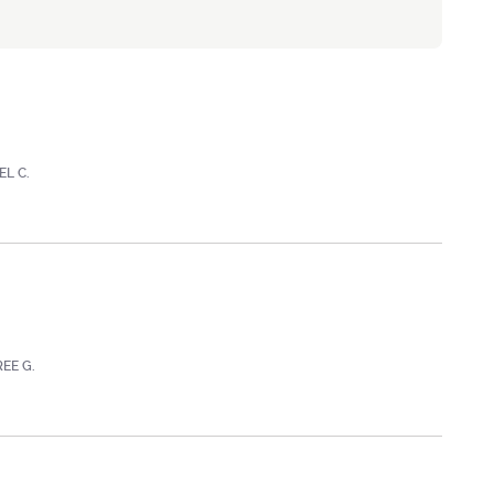
EL C.
REE G.