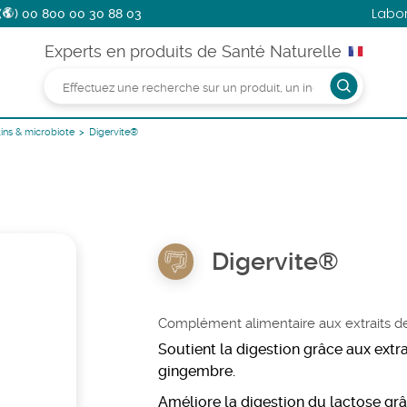
Labo
(
)
00 800 00 30 88 03
Experts en produits de Santé Naturelle
tins & microbiote
Digervite®
Digervite®
Complément alimentaire aux extraits de
Soutient la digestion grâce aux extra
gingembre.
Améliore la digestion du lactose
gr