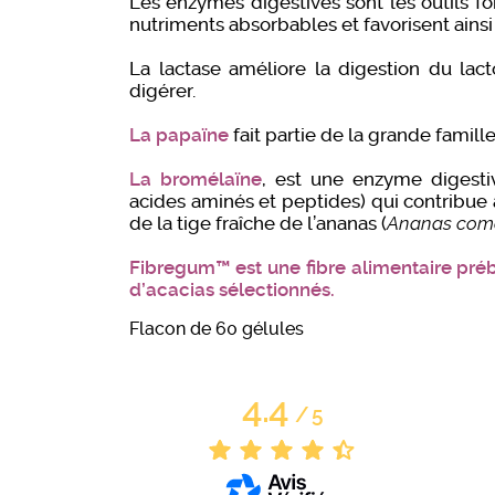
Les enzymes digestives sont les outils 
nutriments absorbables et favorisent ainsi 
La lactase améliore la digestion du lact
digérer.
La papaïne
fait partie de la grande famil
La bromélaïne
, est une enzyme digesti
acides aminés et peptides) qui contribue
de la tige fraîche de l’ananas (
Ananas com
Fibregum™ est une fibre alimentaire pré
d’acacias sélectionnés.
Flacon de 60 gélules
4.4
/
5