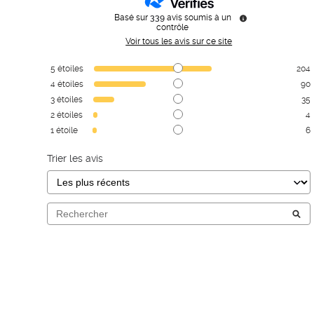
Basé sur
339
avis soumis à un
contrôle
Voir tous les avis sur ce site
5
étoiles
204
4
étoiles
90
3
étoiles
35
2
étoiles
4
1
étoile
6
Trier les avis