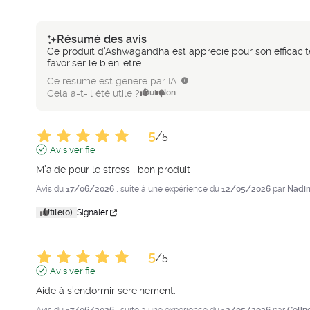
Résumé des avis
Ce produit d'Ashwagandha est apprécié pour son efficacité 
favoriser le bien-être.
Ce résumé est généré par IA
Cela a-t-il été utile ?
Oui
Non
5
/
5
Avis vérifié
M’aide pour le stress , bon produit
Avis du
17/06/2026
, suite à une expérience du
12/05/2026
par
Nadin
Utile
(0)
Signaler
5
/
5
Avis vérifié
Aide à s'endormir sereinement.