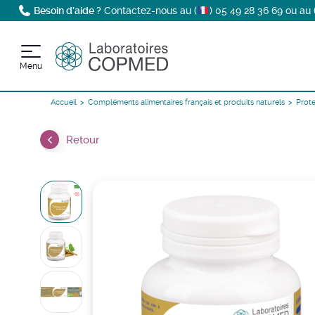
Besoin d’aide ?
Contactez-nous au (
)
05 49 28 36 69
ou au 
Menu
Accueil
Compléments alimentaires français et produits naturels
Prote
Retour