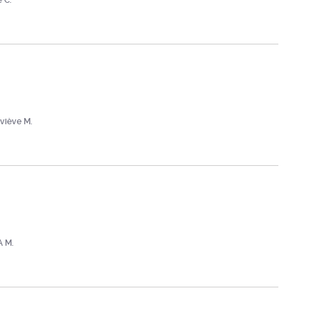
e C.
viève M.
 M.