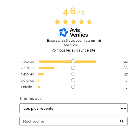
4.6
/
5
Basé sur
446
avis soumis à un
contrôle
Voir tous les avis sur ce site
5
étoiles
322
4
étoiles
88
3
étoiles
27
2
étoiles
4
1
étoile
5
Trier les avis