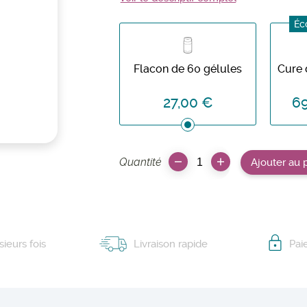
Éc
Flacon de 60 gélules
Cure 
27,00 €
69
Quantité
Ajouter au 
ieurs fois
Livraison rapide
Pai