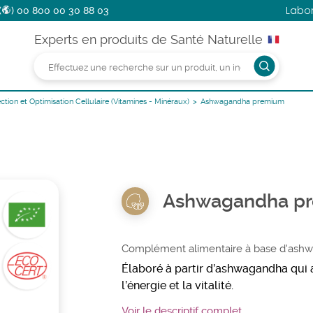
Labo
(
)
00 800 00 30 88 03
Experts en produits de Santé Naturelle
ction et Optimisation Cellulaire (Vitamines - Minéraux)
Ashwagandha premium
Ashwagandha p
Complément alimentaire à base d'ash
Élaboré à partir d’ashwagandha qui a
l’énergie et la vitalité.
Voir le descriptif complet