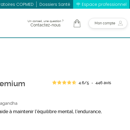
ratoires COPMED
Dossiers Santé
Espace professionnel
Un conseil, une question ?
Mon compte
Contactez-nous
remium
4.6
/
5
-
446
avis
wagandha
ide à maintenir l’équilibre mental, l’endurance,