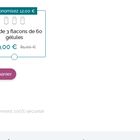
onomisez 12,00 €
de 3 flacons de 60
gélules
,00 €
81,00 €
panier
ement 100% sécurisé