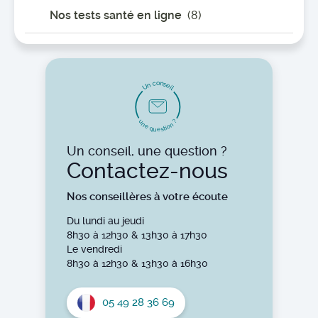
Nos tests santé en ligne
(8)
o
n
c
s
n
e
U
i
l
u
?
n
n
e
o
i
t
q
s
u
e
Un conseil, une question ?
Contactez-nous
Nos conseillères à votre écoute
Du lundi au jeudi
8h30 à 12h30 & 13h30 à 17h30
Le vendredi
8h30 à 12h30 & 13h30 à 16h30
05 49 28 36 69