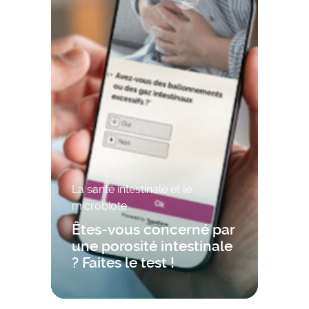
La santé intestinale et le
microbiote
Êtes-vous concerné par
une porosité intestinale
? Faites le test !