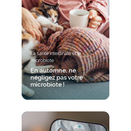
La santé intestinale et le
microbiote
En automne, ne
négligez pas votre
microbiote !