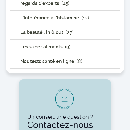
regards d’experts
(45)
L'intolérance à l'histamine
(12)
La beauté : in & out
(27)
Les super aliments
(9)
Nos tests santé en ligne
(8)
o
n
c
s
n
e
U
i
l
u
?
n
n
e
o
i
t
q
s
u
e
Un conseil, une question ?
Contactez-nous