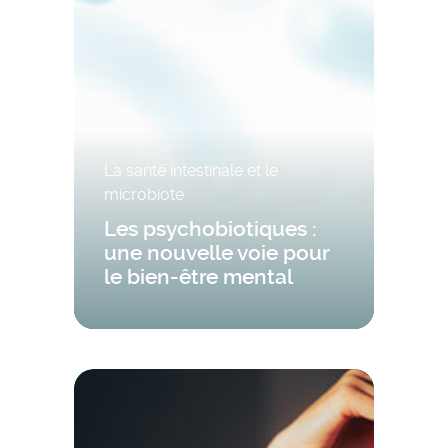
La santé intestinale et le
microbiote
Les psychobiotiques :
une nouvelle voie pour
le bien-être mental