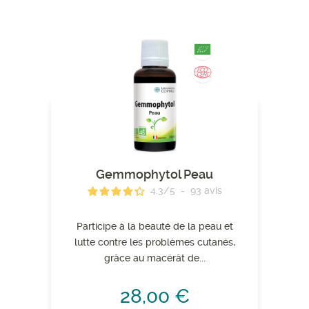
Gemmophytol Peau
4.3
/
5
-
93
avis
Participe à la beauté de la peau et
lutte contre les problèmes cutanés,
grâce au macérât de...
28,00 €