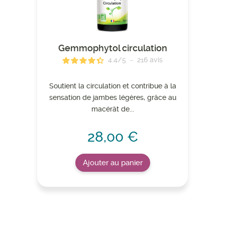
Gemmophytol circulation
4.4
/
5
-
216
avis
Soutient la circulation et contribue à la
sensation de jambes légères, grâce au
macérât de...
28,00 €
Ajouter au panier