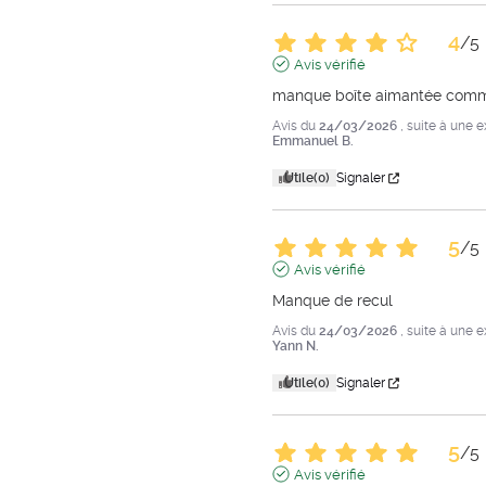
4
/
5
Avis vérifié
manque boîte aimantée comme
Avis du
24/03/2026
, suite à une 
Emmanuel B.
Utile
(0)
Signaler
5
/
5
Avis vérifié
Manque de recul
Avis du
24/03/2026
, suite à une 
Yann N.
Utile
(0)
Signaler
5
/
5
Avis vérifié