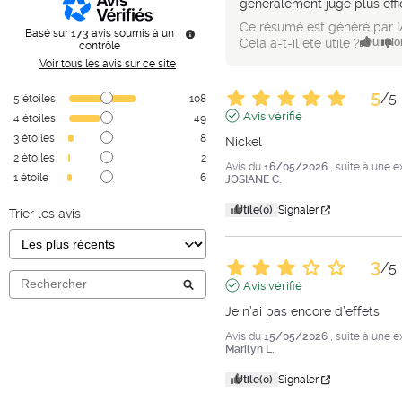
généralement jugé plus effi
Ce résumé est généré par I
Basé sur
173
avis soumis à un
Cela a-t-il été utile ?
Oui
No
contrôle
Voir tous les avis sur ce site
5
/
5
5
étoiles
108
Avis vérifié
4
étoiles
49
3
étoiles
8
Nickel
2
étoiles
2
Avis du
16/05/2026
, suite à une 
1
étoile
6
JOSIANE C.
Utile
(0)
Signaler
Trier les avis
3
/
5
Avis vérifié
Je n’ai pas encore d’effets
Avis du
15/05/2026
, suite à une 
Marilyn L.
Utile
(0)
Signaler