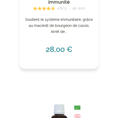
immunité
4.6
/
5
-
90
avis
Soutient le système immunitaire, grâce
au macérât de bourgeon de cassis.
Arrêt de...
28,00 €