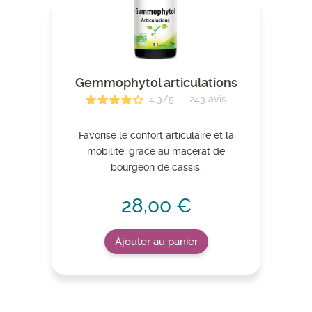
Gemmophytol articulations
4.3
/
5
-
243
avis
Favorise le confort articulaire et la
mobilité, grâce au macérât de
bourgeon de cassis.
28,00 €
Ajouter au panier