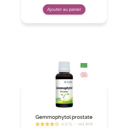
Ajouter au panier
Gemmophytol prostate
4.3
/
5
-
143
avis