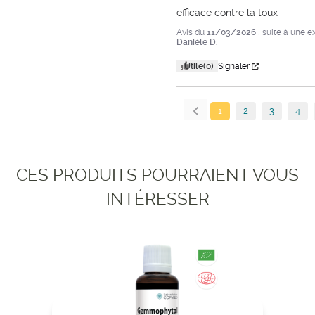
efficace contre la toux
Avis du
11/03/2026
, suite à une 
Danièle D.
Utile
(0)
Signaler
1
2
3
4
CES PRODUITS POURRAIENT VOUS
INTÉRESSER