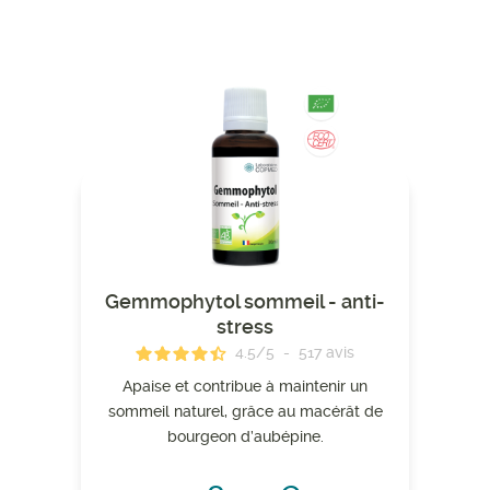
Gemmophytol sommeil - anti-
stress
4.5
/
5
-
517
avis
Apaise et contribue à maintenir un
sommeil naturel, grâce au macérât de
bourgeon d’aubépine.