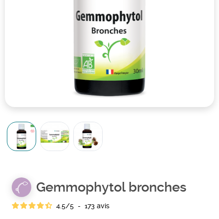
Gemmophytol bronches
4.5
/
5
-
173
avis