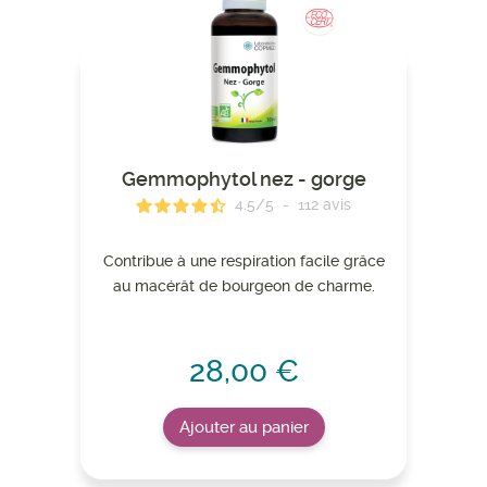
Gemmophytol nez - gorge
4.5
/
5
-
112
avis
Contribue à une respiration facile grâce
au macérât de bourgeon de charme.
28,00 €
Ajouter au panier