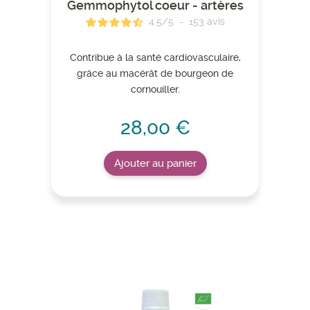
Gemmophytol coeur - artères
4.5
/
5
-
153
avis
Contribue à la santé cardiovasculaire,
grâce au macérât de bourgeon de
cornouiller.
28,00 €
Ajouter au panier