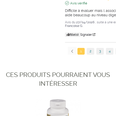
Avis vérifié
Difficile à évaluer mais l asso
aide beaucoup au niveau diges
Avis du
27/04/2026
, suite à une 
Francoise G.
Utile
(0)
Signaler
1
2
3
4
CES PRODUITS POURRAIENT VOUS
INTÉRESSER