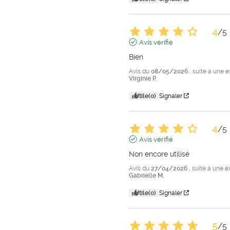
4
/
5
Avis vérifié
Bien
Avis du
08/05/2026
, suite à une 
Virginie P.
Utile
(0)
Signaler
4
/
5
Avis vérifié
Non encore utilisé
Avis du
27/04/2026
, suite à une 
Gabrielle M.
Utile
(0)
Signaler
5
/
5