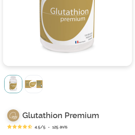
Glutathion Premium
4.5
/
5
-
125
avis