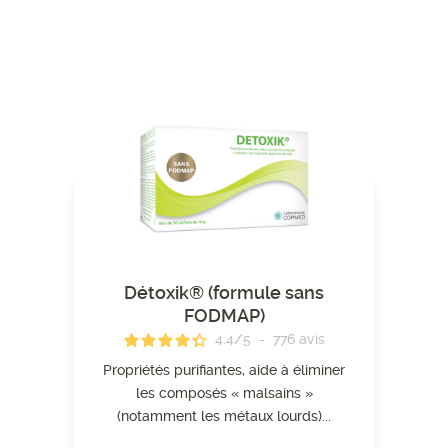
Détoxik® (formule sans
FODMAP)
4.4
/
5
-
776
avis
Propriétés purifiantes, aide à éliminer
les composés « malsains »
(notamment les métaux lourds)...