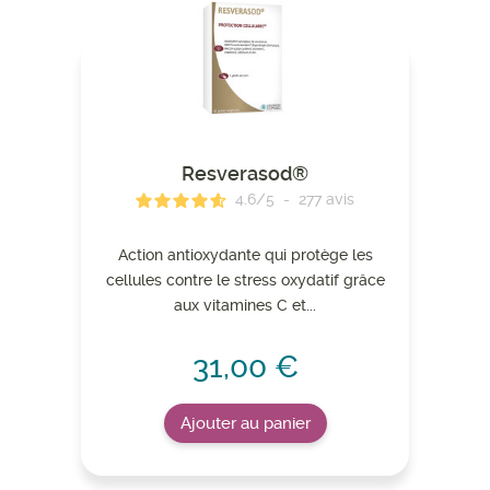
Resverasod®
4.6
/
5
-
277
avis
Action antioxydante qui protège les
cellules contre le stress oxydatif grâce
aux vitamines C et...
31,00 €
Ajouter au panier