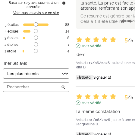
Basé sur
125
avis soumis à un
la santé. La prise est facil
contrôle
attentes, renforçant son app
Voir tous les avis sur ce site
Ce résumé est généré par I
Cela a-t-il été utile ?
Oui
No
5
étoiles
88
4
étoiles
24
3
étoiles
8
5
/
5
2
étoiles
1
Avis vérifié
1
étoile
4
idem
Trier les avis
Avis du
17/06/2026
, suite à une 
Rita B.
Utile
(0)
Signaler
5
/
5
Avis vérifié
La même constatation
Avis du
01/06/2026
, suite à une 
Jacqueline D.
Utile
(0)
Signaler