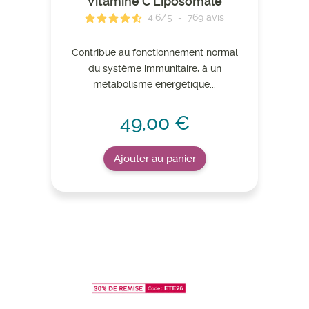
Vitamine C Liposomale
4.6
/
5
-
769
avis
Contribue au fonctionnement normal
du système immunitaire, à un
métabolisme énergétique...
49,00 €
Ajouter au panier