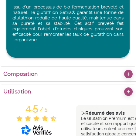
Issu d’un processus de bio-fermentation breveté et
naturel, le glutathion Setria® garantit une forme de
glutathion réduite de haute qualité, maintenue dans
sa pureté et sa stabilité. Cet actif breveté fait
également l’objet d’études cliniques prouvant son
efficacité pour remonter les taux de glutathion dans
l’organisme.
Composition
Utilisation
4.5
/
5
Résumé des avis
Le Glutathion Premium est 
efficacité et son rapport qua
utilisateurs notent une meil
satisfaction globale concer