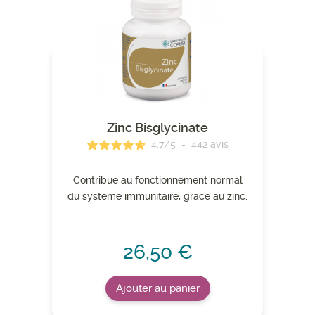
Zinc Bisglycinate
4.7
/
5
-
442
avis
Contribue au fonctionnement normal
du système immunitaire, grâce au zinc.
26,50 €
Ajouter au panier