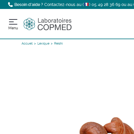
Besoin d’aide ?
Contactez-nous au (
)
05 49 28 36 69
ou au 
Menu
Accueil
Lexique
Reishi