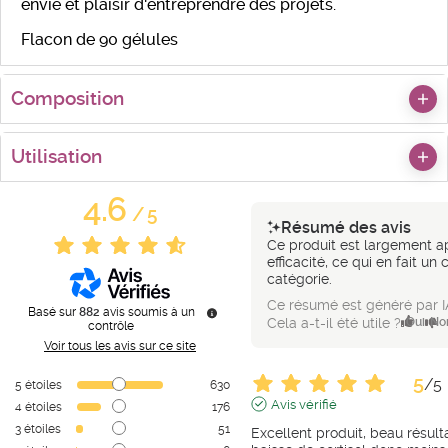
envie et plaisir d'entreprendre des projets.
Flacon de 90 gélules
Composition
Utilisation
4.6
/
5
Résumé des avis
Ce produit est largement a
efficacité, ce qui en fait un
catégorie.
Ce résumé est généré par I
Basé sur
882
avis soumis à un
Cela a-t-il été utile ?
Oui
No
contrôle
Voir tous les avis sur ce site
5
/
5
5
étoiles
630
Avis vérifié
4
étoiles
176
3
étoiles
51
Excellent produit, beau résultat 