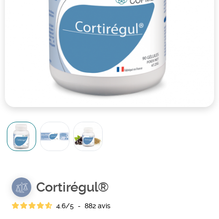
Cortirégul®
4.6
/
5
-
882
avis