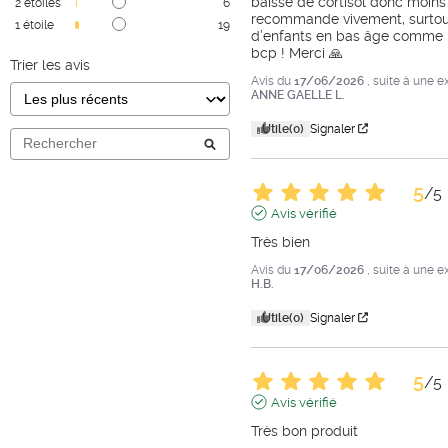
baisse de cortisol donc moins 
2
étoiles
6
recommande vivement, surtout
1
étoile
19
d’enfants en bas âge comme m
bcp ! Merci 🙏
Trier les avis
Avis du
17/06/2026
, suite à une 
ANNE GAELLE L.
Utile
(0)
Signaler
5
/
5
Avis vérifié
Très bien
Avis du
17/06/2026
, suite à une 
H.B.
Utile
(0)
Signaler
5
/
5
Avis vérifié
Très bon produit