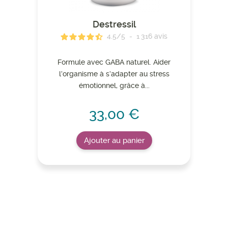
Destressil
4.5
/
5
-
1 316
avis
Formule avec GABA naturel. Aider
l’organisme à s’adapter au stress
émotionnel, grâce à...
33,00 €
Ajouter au panier