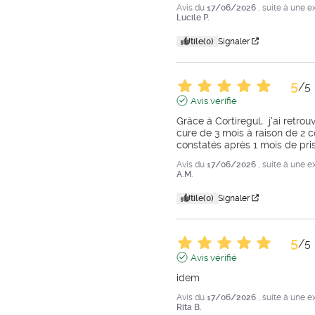
Avis du
17/06/2026
, suite à une 
Lucile P.
Utile
(0)
Signaler
5
/
5
Avis vérifié
Grâce à Cortiregul,  j'ai retrouv
cure de 3 mois à raison de 2 c
constatés après 1 mois de pri
Avis du
17/06/2026
, suite à une 
A.M.
Utile
(0)
Signaler
5
/
5
Avis vérifié
idem
Avis du
17/06/2026
, suite à une 
Rita B.