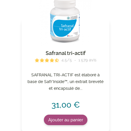
Safranal tri-actif
4.5
/
5
-
1 579
avis
SAFRANAL TRI-ACTIF est élaboré à
base de Safr’Inside™, un extrait breveté
et encapsulé de...
31,00 €
Ajouter au panier