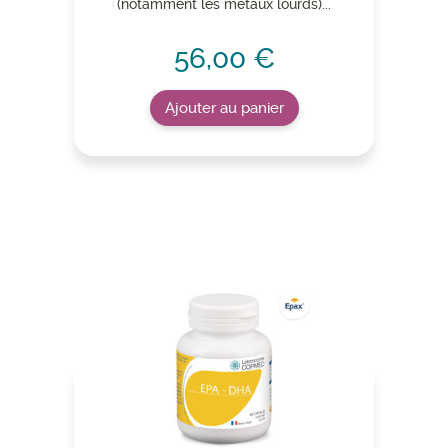
(notamment les métaux lourds)...
56,00 €
Ajouter au panier