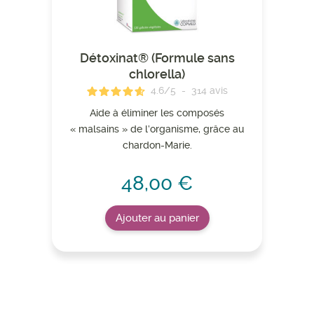
Détoxinat® (Formule sans
chlorella)
4.6
/
5
-
314
avis
Aide à éliminer les composés
« malsains » de l’organisme, grâce au
chardon-Marie.
48,00 €
Ajouter au panier