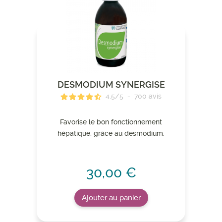
DESMODIUM SYNERGISE
4.5
/
5
-
700
avis
Favorise le bon fonctionnement
hépatique, grâce au desmodium.
30,00 €
Ajouter au panier