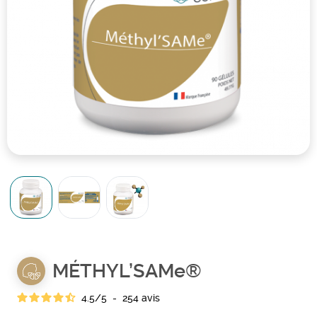
MÉTHYL’SAMe®
4.5
/
5
-
254
avis