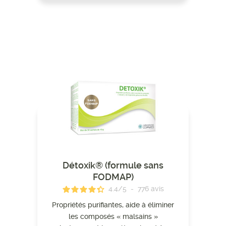
Détoxik® (formule sans
FODMAP)
4.4
/
5
-
776
avis
Propriétés purifiantes, aide à éliminer
les composés « malsains »