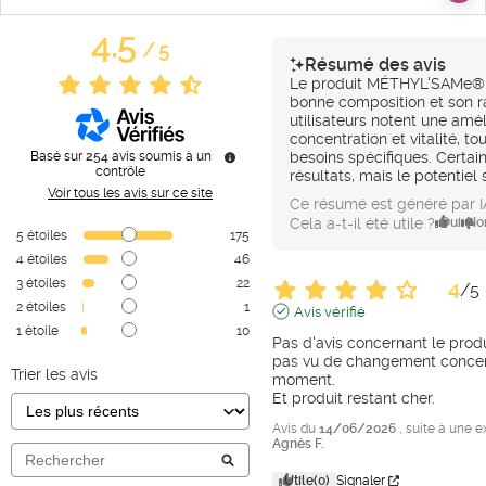
4.5
/
5
Résumé des avis
Le produit MÉTHYL'SAMe® e
bonne composition et son ra
utilisateurs notent une amél
concentration et vitalité, t
Basé sur
254
avis soumis à un
besoins spécifiques. Certai
contrôle
résultats, mais le potentie
Voir tous les avis sur ce site
Ce résumé est généré par I
Cela a-t-il été utile ?
Oui
No
5
étoiles
175
4
étoiles
46
3
étoiles
22
4
/
5
2
étoiles
1
Avis vérifié
1
étoile
10
Pas d'avis concernant le produi
pas vu de changement concern
Trier les avis
moment.

Et produit restant cher.
Avis du
14/06/2026
, suite à une 
Agnès F.
Utile
(0)
Signaler