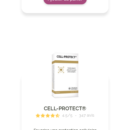
CELL-PROTECT®
4.5
/
5
-
347
avis