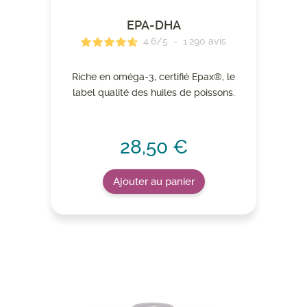
EPA-DHA
4.6
/
5
-
1 290
avis
Riche en oméga-3, certifié Epax®, le
label qualité des huiles de poissons.
28,50 €
Ajouter au panier