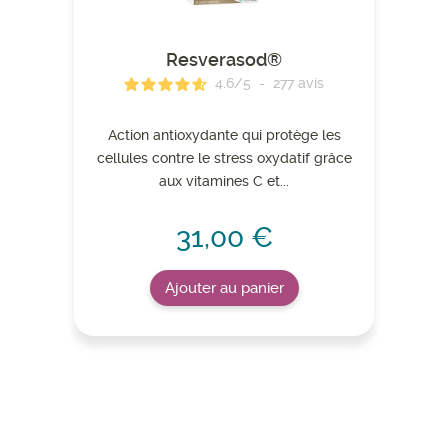
Resverasod®
4.6
/
5
-
277
avis
Action antioxydante qui protège les
cellules contre le stress oxydatif grâce
aux vitamines C et...
31,00 €
Ajouter au panier