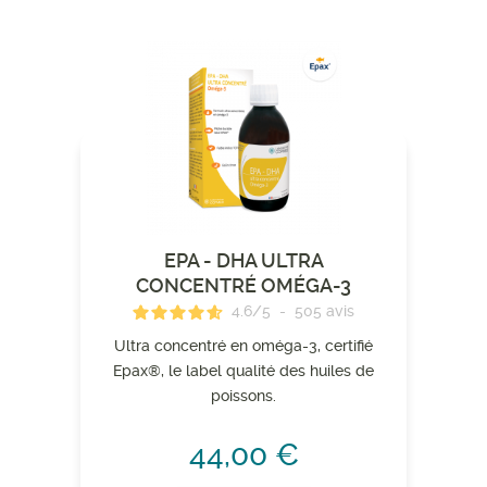
EPA - DHA ULTRA
CONCENTRÉ OMÉGA-3
4.6
/
5
-
505
avis
Ultra concentré en oméga-3, certifié
Epax®, le label qualité des huiles de
poissons.
44,00 €