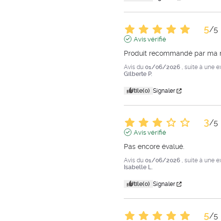
5
/
5
Avis vérifié
Produit recommandé par ma n
Avis du
01/06/2026
, suite à une 
Gilberte P.
Utile
(0)
Signaler
3
/
5
Avis vérifié
Pas encore évalué.
Avis du
01/06/2026
, suite à une 
Isabelle L.
Utile
(0)
Signaler
5
/
5