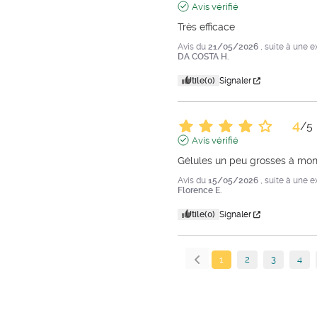
Avis vérifié
Très efficace
Avis du
21/05/2026
, suite à une 
DA COSTA H.
Utile
(0)
Signaler
4
/
5
Avis vérifié
Gélules un peu grosses à mon
Avis du
15/05/2026
, suite à une 
Florence E.
Utile
(0)
Signaler
1
2
3
4