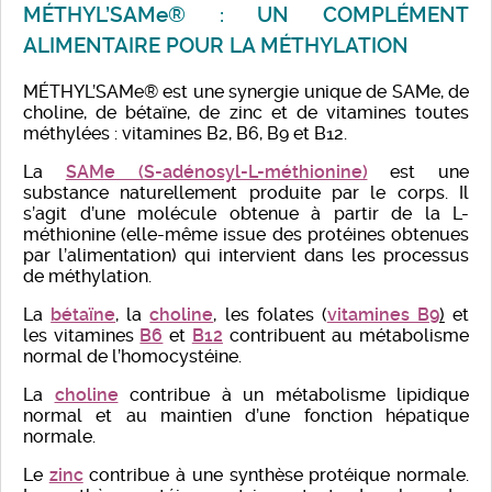
MÉTHYL’SAMe® : UN COMPLÉMENT
ALIMENTAIRE POUR LA MÉTHYLATION
MÉTHYL’SAMe® est une synergie unique de SAMe, de
choline, de bétaïne, de zinc et de vitamines toutes
méthylées : vitamines B2, B6, B9 et B12.
La
SAMe (S-adénosyl-L-méthionine)
est une
substance naturellement produite par le corps. Il
s’agit d’une molécule obtenue à partir de la L-
méthionine (elle-même issue des protéines obtenues
par l’alimentation) qui intervient dans les processus
de méthylation.
La
bétaïne
, la
choline
, les folates (
vitamines B9
)
et
les vitamines
B6
et
B12
contribuent au métabolisme
normal de l’homocystéine.
La
choline
contribue à un métabolisme lipidique
normal et au maintien d’une fonction hépatique
normale.
Le
zinc
contribue à une synthèse protéique normale.