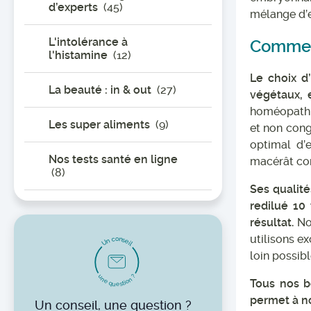
d’experts
(45)
mélange d’e
L'intolérance à
Comment
l'histamine
(12)
Le choix d
La beauté : in & out
(27)
végétaux, 
homéopathie
Les super aliments
(9)
et non cong
optimal d’e
Nos tests santé en ligne
macérât con
(8)
Ses qualité
redilué 10
résultat.
Not
utilisons e
o
n
c
s
n
e
U
i
l
loin possib
u
?
n
n
Tous nos b
e
o
i
t
q
s
u
e
permet à no
Un conseil, une question ?