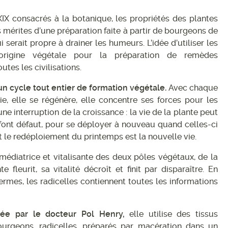
à XIX consacrés à la botanique, les propriétés des plantes
es mérites d’une préparation faite à partir de bourgeons de
 serait propre à drainer les humeurs. L’idée d’utiliser les
origine végétale pour la préparation de remèdes
tes les civilisations.
n cycle tout entier de formation végétale.
Avec chaque
, elle se régénère, elle concentre ses forces pour les
interruption de la croissance : la vie de la plante peut
 font défaut, pour se déployer à nouveau quand celles-ci
et le redéploiement du printemps est la nouvelle vie.
 médiatrice et vitalisante des deux pôles végétaux, de la
 fleurit, sa vitalité décroît et finit par disparaître. En
ermes, les radicelles contiennent toutes les informations
e par le docteur Pol Henry,
elle utilise des tissus
urgeons, radicelles, préparés par macération dans un