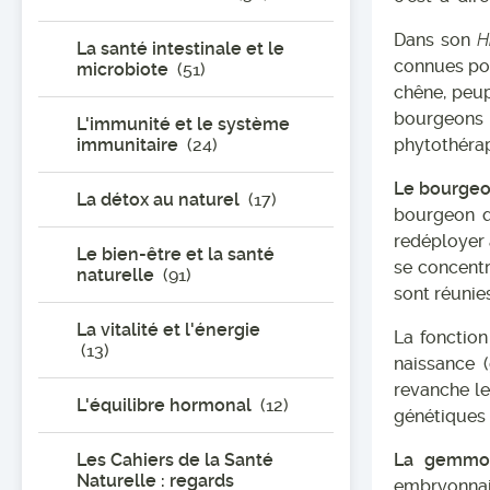
Dans son
H
La santé intestinale et le
connues pou
microbiote
(51)
chêne, peupl
bourgeons
L'immunité et le système
immunitaire
(24)
phytothérap
Le bourgeon
La détox au naturel
(17)
bourgeon q
redéployer 
Le bien-être et la santé
se concentr
naturelle
(91)
sont réunie
La vitalité et l'énergie
La fonction
(13)
naissance (
revanche le
L'équilibre hormonal
(12)
génétiques 
Les Cahiers de la Santé
La gemmot
Naturelle : regards
embryonnai