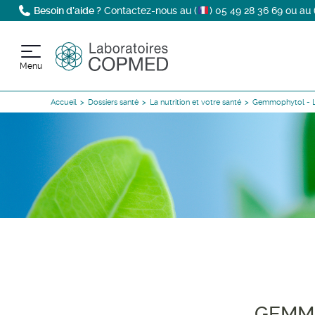
Besoin d’aide ?
Contactez-nous au (
)
05 49 28 36 69
ou au 
Menu
Accueil
Dossiers santé
La nutrition et votre santé
Gemmophytol - L
GEMMO