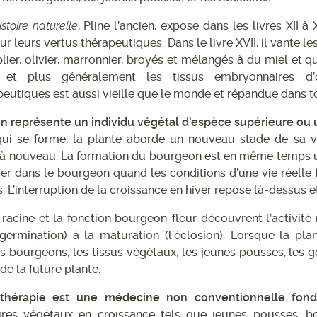
istoire naturelle
, Pline l’ancien, expose dans les livres XII 
r leurs vertus thérapeutiques. Dans le livre XVII, il vante l
ier, olivier, marronnier, broyés et mélangés à du miel et qui
 et plus généralement les tissus embryonnaires d’
eutiques est aussi vieille que le monde et répandue dans tou
 représente un individu végétal d’espèce supérieure ou u
ui se forme, la plante aborde un nouveau stade de sa vie
à nouveau. La formation du bourgeon est en même temps une 
er dans le bourgeon quand les conditions d’une vie réelle
s. L’interruption de la croissance en hiver repose là-dessus 
 racine et la fonction bourgeon-fleur découvrent l’activité
germination) à la maturation (l’éclosion). Lorsque la plante
s bourgeons, les tissus végétaux, les jeunes pousses, les g
de la future plante.
hérapie est une médecine non conventionnelle fondé
res végétaux en croissance tels que jeunes pousses, bo