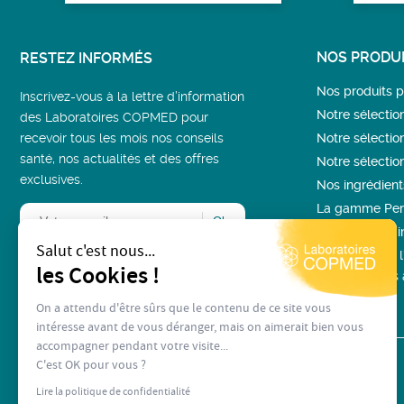
NOS PRODUI
RESTEZ INFORMÉS
Nos produits
Inscrivez-vous à la lettre d’information
Notre sélectio
des Laboratoires COPMED pour
recevoir tous les mois nos conseils
Notre sélectio
santé, nos actualités et des offres
Notre sélectio
exclusives.
Nos ingrédient
La gamme Per
Bien-être fémin
Salut c'est nous...
Le collagène, 
les Cookies !
compléments a
On a attendu d'être sûrs que le contenu de ce site vous
intéresse avant de vous déranger, mais on aimerait bien vous
accompagner pendant votre visite...
C'est OK pour vous ?
Lire la politique de confidentialité