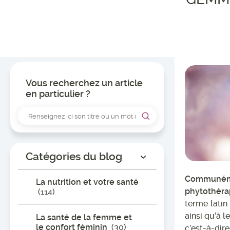
Vous recherchez un article
en particulier ?
Catégories du blog
Communéme
La nutrition et votre santé
phytothérap
(114)
terme lati
ainsi qu’à 
La santé de la femme et
le confort féminin
(30)
c’est-à-dire