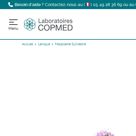
Besoin d’aide ?
Contactez-nous au (
)
05 49 28 36 69
ou au 
Menu
Accueil
Lexique
Marjolaine Sylvestre