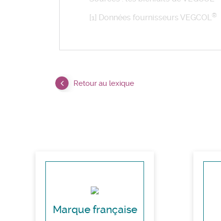
®
[1] Données fournisseurs VEGCOL
Retour au lexique
Marque française