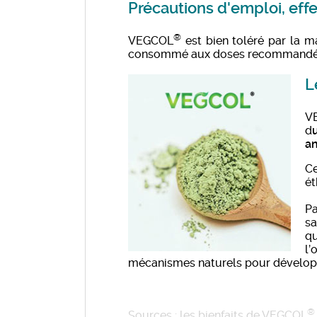
Précautions d'emploi, eff
®
VEGCOL
est bien toléré par la m
consommé aux doses recommandé
L
V
d
an
Ce
ét
Pa
sa
qu
l’
mécanismes naturels pour développ
®
Sources : les bienfaits de VEGCOL