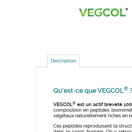
Description
®
Qu’est-ce que VEGCOL
®
VEGCOL
est un actif breveté 10
composition en peptides biomimétiq
végétaux naturellement riches en n
Ces peptides reproduisent la struct
dans le corps humain. On y retrou