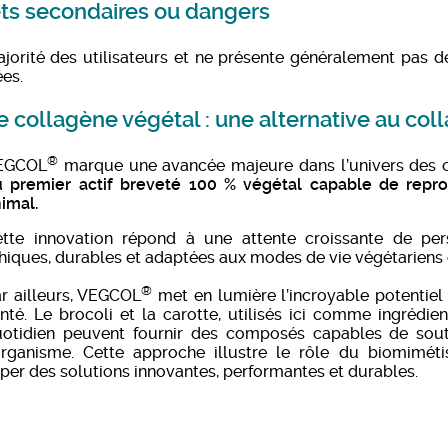
ets secondaires ou dangers
ajorité des utilisateurs et ne présente généralement pas de
es.
e collagène végétal : une alternative au co
®
EGCOL
marque une avancée majeure dans l’univers des co
u premier actif breveté 100 % végétal capable de repro
imal.
tte innovation répond à une attente croissante de per
hiques, durables et adaptées aux modes de vie végétariens
®
r ailleurs, VEGCOL
met en lumière l’incroyable potentiel
nté. Le brocoli et la carotte, utilisés ici comme ingrédi
otidien peuvent fournir des composés capables de soute
organisme. Cette approche illustre le rôle du biomiméti
er des solutions innovantes, performantes et durables.