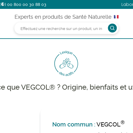
Labo
(
)
00 800 00 30 88 03
Experts en produits de Santé Naturelle
e que VEGCOL® ? Origine, bienfaits et ut
®
Nom commun :
VEGCOL