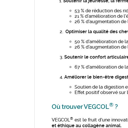
Soutenir la jeunesse, la fermet
53 % de réduction des rid
21 % d’amélioration de l’
26 % d’augmentation de l
2.
Optimiser la qualité des ch
50 % d’amélioration de l
26 % d’augmentation de 
3.
Soutenir le confort articulai
67 % d’amélioration de l
4.
Améliorer le bien-être digesti
Soutien de la digestion et
Effet positif observé sur l
®
Où trouver VEGCOL
?
®
VEGCOL
est le fruit d’une innova
et éthique au collagène animal.