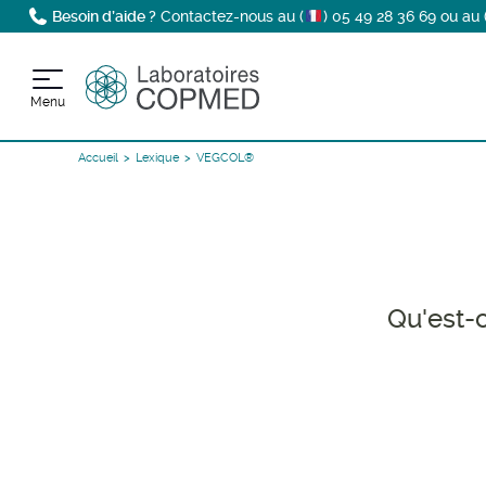
Besoin d’aide ?
Contactez-nous au (
)
05 49 28 36 69
ou au 
Menu
Accueil
Lexique
VEGCOL®
Qu'est-c