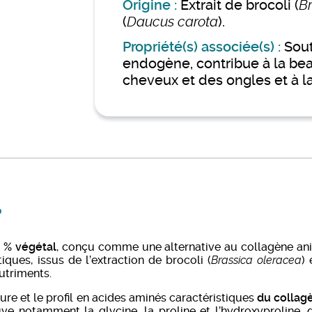
Origine :
Extrait de brocoli (
B
(
Daucus carota
).
Propriété(s) associée(s) :
S
ou
endogène, contribue à la beau
cheveux et des ongles et à la
?
0 % végétal
, conçu comme une alternative au collagène anim
ues, issus de l’extraction de brocoli (
Brassica oleracea
) 
utriments.
ure et le profil en acides aminés caractéristiques
du collagè
ve notamment la glycine, la proline et l’hydroxyproline, 