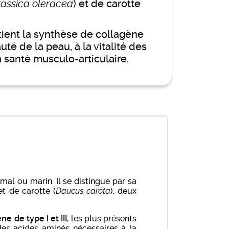
rassica oleracea
) et de carotte
tient la synthèse de collagène
té de la peau, à la vitalité des
 santé musculo-articulaire.
al ou marin. Il se distingue par sa
et de carotte (
Daucus carota
), deux
ne de type I et III
, les plus présents
des acides aminés nécessaires à la