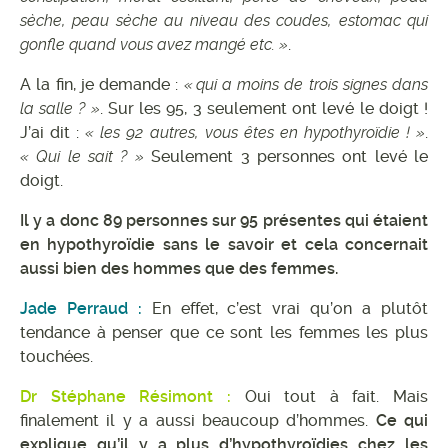
sèche, peau sèche au niveau des coudes, estomac qui
gonfle quand vous avez mangé etc. »
.
A la fin, je demande :
« qui a moins de trois signes dans
la salle ? »
. Sur les 95, 3 seulement ont levé le doigt !
J’ai dit :
« les 92 autres, vous êtes en hypothyroïdie ! »
.
« Qui le sait ? »
Seulement 3 personnes ont levé le
doigt.
Il y a donc 89 personnes sur 95 présentes qui étaient
en hypothyroïdie sans le savoir et cela concernait
aussi bien des hommes que des femmes.
Jade Perraud :
En effet, c’est vrai qu’on a plutôt
tendance à penser que ce sont les femmes les plus
touchées.
Dr Stéphane Résimont :
Oui tout à fait. Mais
finalement il y a aussi beaucoup d’hommes.
Ce qui
explique qu’il y a plus d’hypothyroïdies chez les