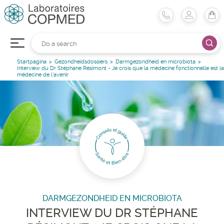
Startpagina
Gezondheidsdossiers
Darmgezondheid en microbiota
Interview du Dr Stéphane Résimont - Je crois que la médecine fonctionnelle est la
médecine de l’avenir
DARMGEZONDHEID EN MICROBIOTA
INTERVIEW DU DR STÉPHANE