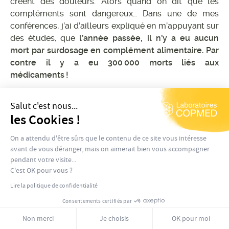
créent des douleurs. Alors quand on dit que les
compléments sont dangereux… Dans une de mes
conférences, j’ai d’ailleurs expliqué en m’appuyant sur
des études, que
l’année passée, il n’y a eu aucun
mort par surdosage en complément alimentaire. Par
contre il y a eu 300 000 morts liés aux
médicaments !
Jade Perraud :
D’ailleurs en parlant de dosage, on
Salut c'est nous...
peut rebondir sur la vitamine D et les apports
les Cookies !
recommandés ?
On a attendu d'être sûrs que le contenu de ce site vous intéresse
Dr Stéphane Résimont :
En Belgique, c’est 800 unités
avant de vous déranger, mais on aimerait bien vous accompagner
internationales recommandées (UI) par jour. En
pendant votre visite...
France, les apports recommandés sont de 600 UI.
C'est OK pour vous ?
En réalité, il faudrait pour un adulte de plus de 50 kg,
Lire la politique de confidentialité
en moyenne entre 6 000 et 10 000 UI par jour pour
Consentements certifiés par
être en pleine santé.
Non merci
Je choisis
OK pour moi