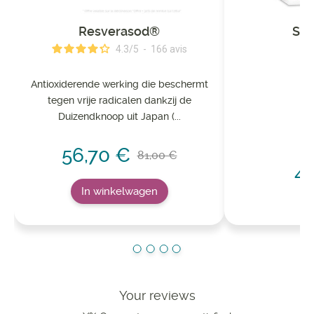
Resverasod®
Sli
4.3
/
5
-
166
avis
Antioxiderende werking die beschermt
tegen vrije radicalen dankzij de
Duizendknoop uit Japan (...
56,70 €
81,00 €
4
In winkelwagen
Your reviews