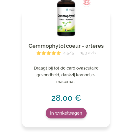
Gemmophytol coeur - artères
4.5
/
5
-
153
avis
Draagt ​​bij tot de cardiovasculaire
gezondheid, dankzij kornoelje-
maceraat.
28,00 €
In winkelwagen