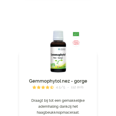
Gemmophytol nez - gorge
4.5
/
5
-
112
avis
Draagt ​​bij tot een gemakkelijke
ademhaling dankzij het
haagbeukknopmaceraat.