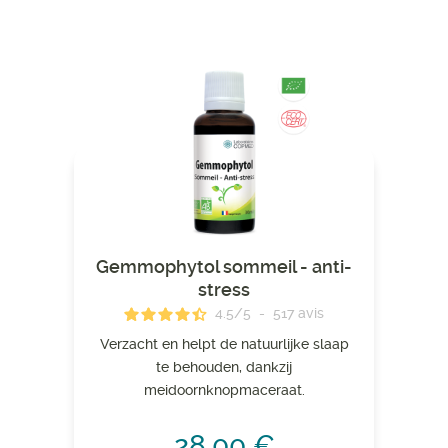
Gemmophytol sommeil - anti-
stress
4.5
/
5
-
517
avis
Verzacht en helpt de natuurlijke slaap
te behouden, dankzij
meidoornknopmaceraat.
28,00 €