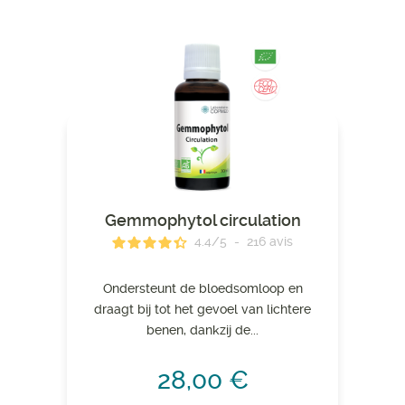
Gemmophytol circulation
4.4
/
5
-
216
avis
Ondersteunt de bloedsomloop en
draagt ​​bij tot het gevoel van lichtere
benen, dankzij de...
28,00 €