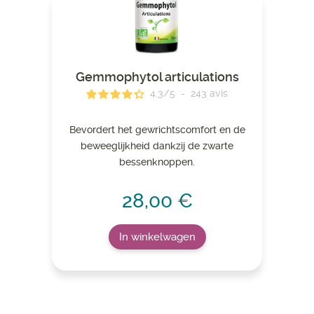
Gemmophytol articulations
4.3
/
5
-
243
avis
Bevordert het gewrichtscomfort en de
beweeglijkheid dankzij de zwarte
bessenknoppen.
28,00 €
In winkelwagen