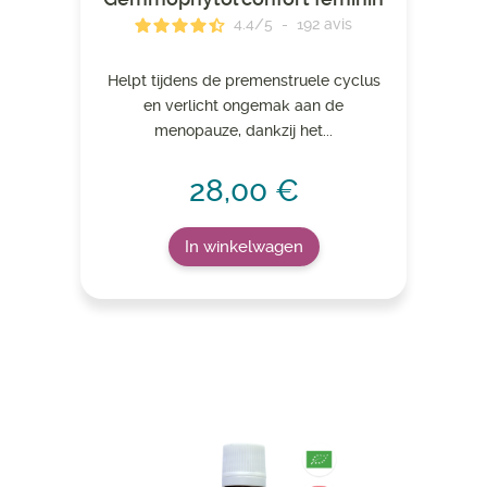
4.4
/
5
-
192
avis
Helpt tijdens de premenstruele cyclus
en verlicht ongemak aan de
menopauze, dankzij het...
28,00 €
In winkelwagen