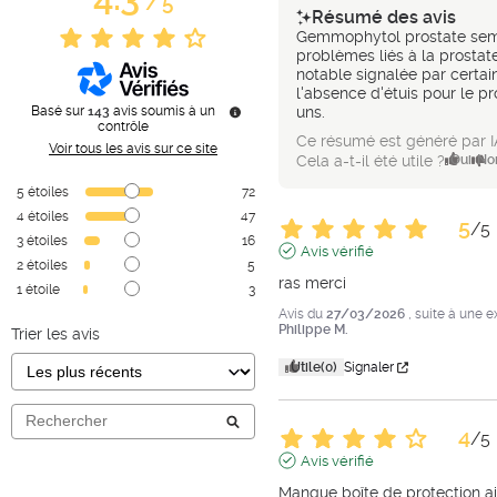
/
5
Résumé des avis
Gemmophytol prostate semb
problèmes liés à la prostat
notable signalée par certains
l'absence d'étuis pour le p
Basé sur
143
avis soumis à un
uns.
contrôle
Ce résumé est généré par I
Voir tous les avis sur ce site
Cela a-t-il été utile ?
Oui
No
5
étoiles
72
4
étoiles
47
5
/
5
3
étoiles
16
Avis vérifié
2
étoiles
5
ras merci
1
étoile
3
Avis du
27/03/2026
, suite à une 
Philippe M.
Trier les avis
Utile
(0)
Signaler
4
/
5
Avis vérifié
Manque boîte de protection a