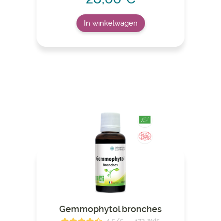
In winkelwagen
Gemmophytol bronches
4.5
/
5
-
173
avis