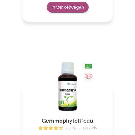
In winkelwagen
Gemmophytol Peau
4.3
/
5
-
93
avis