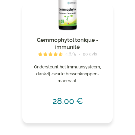
Gemmophytol tonique -
immunité
4.6
/
5
-
90
avis
Ondersteunt het immuunsysteem,
dankzij zwarte bessenknoppen-
maceraat.
28,00 €