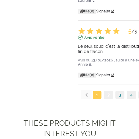
Laurent V.
Utile
(0)
Signaler
5
/
5
Avis vérifié
Le seul souci c’est la distributi
fin de flacon
Avis du
13/01/2026
, suite à une 
Annie B.
Utile
(0)
Signaler
1
2
3
4
THESE PRODUCTS MIGHT
INTEREST YOU