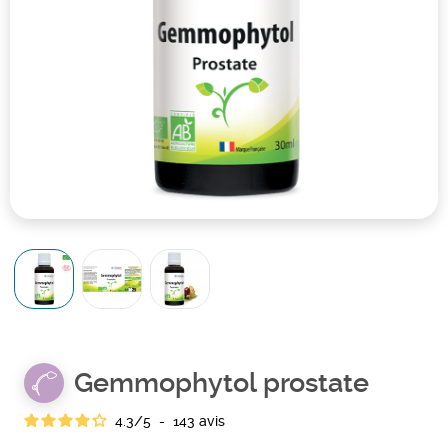
Gemmophytol prostate
4.3
/
5
-
143
avis