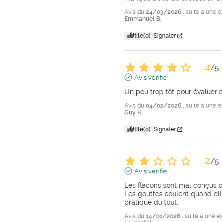
Avis du
24/03/2026
, suite à une 
Emmanuel B.
Utile
(0)
Signaler
4
/
5
Avis vérifié
Un peu trop tôt pour évaluer
Avis du
04/02/2026
, suite à une 
Guy H.
Utile
(0)
Signaler
2
/
5
Avis vérifié
Les flacons sont mal conçus o
Les gouttes coulent quand elll
pratique du tout.
Avis du
14/01/2026
, suite à une 