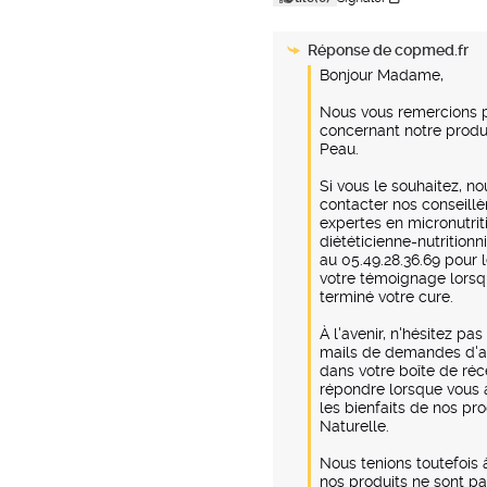
Réponse de
copmed.fr
Bonjour Madame, 

Nous vous remercions po
concernant notre prod
Peau.

Si vous le souhaitez, nou
contacter nos conseillèr
expertes en micronutrit
diététicienne-nutritionn
au 05.49.28.36.69 pour
votre témoignage lorsq
terminé votre cure. 

À l'avenir, n'hésitez pas
mails de demandes d'avi
dans votre boîte de réc
répondre lorsque vous a
les bienfaits de nos pro
Naturelle.

Nous tenions toutefois 
nos produits ne sont p