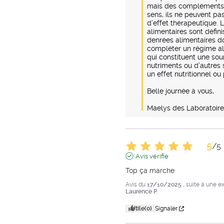
mais des compléments a
sens, ils ne peuvent pas
d’effet thérapeutique.
alimentaires sont défin
denrées alimentaires do
compléter un régime al
qui constituent une sou
nutriments ou d’autres 
un effet nutritionnel ou 
Belle journée à vous, 

Maelys des Laboratoi
5
/
5
Avis vérifié
Top ça marche
Avis du
17/10/2025
, suite à une 
Laurence P.
Utile
(0)
Signaler