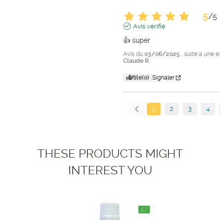
5
/
5
Avis vérifié
👍 super
Avis du
03/06/2025
, suite à une 
Claude R.
Utile
(0)
Signaler
1
2
3
4
THESE PRODUCTS MIGHT
INTEREST YOU