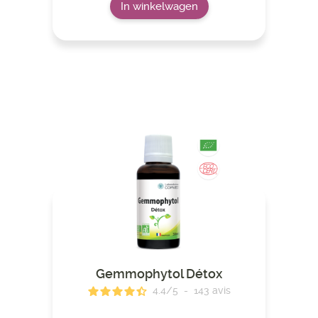
In winkelwagen
Gemmophytol Détox
4.4
/
5
-
143
avis