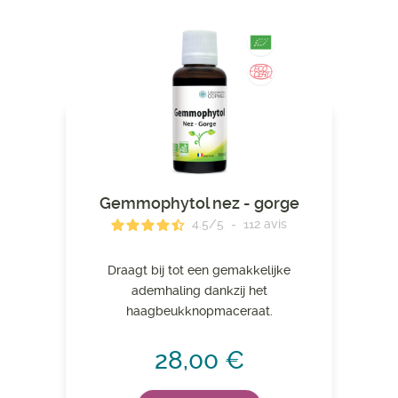
Gemmophytol nez - gorge
4.5
/
5
-
112
avis
Draagt ​​bij tot een gemakkelijke
ademhaling dankzij het
haagbeukknopmaceraat.
28,00 €