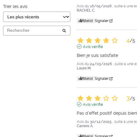
Trier les avis
Avis du
16/05/2026
, suite à une 
RACHEL C.
Utile
(0)
Signaler
4
/
5
Avis vérifié
Bien je suis satisfaite
Avis du
24/03/2026
, suite à une 
Laure M.
Utile
(0)
Signaler
3
/
5
Avis vérifié
Pas d'effet positif depuis bientô
Avis du
30/12/2025
, suite à une 
Carrere A.
Utile
(0)
Signaler