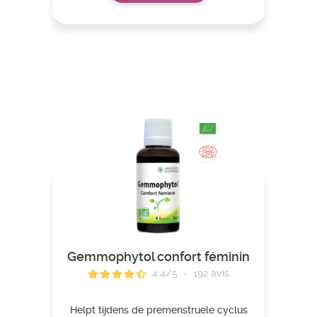
Gemmophytol confort féminin
4.4
/
5
-
192
avis
Helpt tijdens de premenstruele cyclus