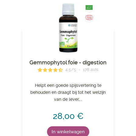
Gemmophytol foie - digestion
4.5
/
5
-
178
avis
Helpt een goede spijsvertering te
behouden en draagt ​​bij tot het welzijn
van de lever,...
28,00 €
In winkelwagen