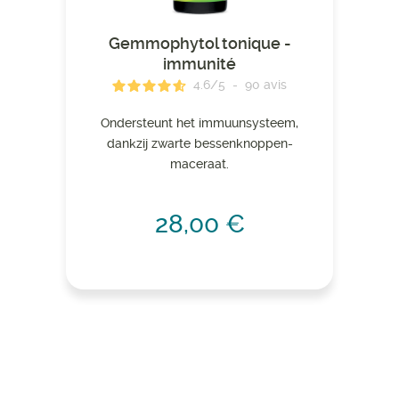
Gemmophytol tonique -
immunité
4.6
/
5
-
90
avis
Ondersteunt het immuunsysteem,
dankzij zwarte bessenknoppen-
maceraat.
28,00 €