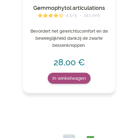
Gemmophytol articulations
4.3
/
5
-
243
avis
Bevordert het gewrichtscomfort en de
beweeglijkheid dankzij de zwarte
bessenknoppen.
28,00 €
In winkelwagen