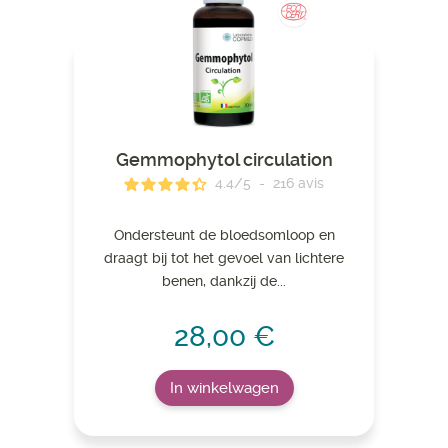
Gemmophytol circulation
4.4
/
5
-
216
avis
Ondersteunt de bloedsomloop en
draagt ​​bij tot het gevoel van lichtere
benen, dankzij de...
28,00 €
In winkelwagen