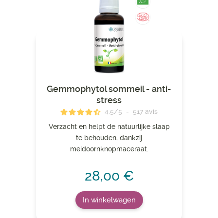
Gemmophytol sommeil - anti-
stress
4.5
/
5
-
517
avis
Verzacht en helpt de natuurlijke slaap
te behouden, dankzij
meidoornknopmaceraat.
28,00 €
In winkelwagen