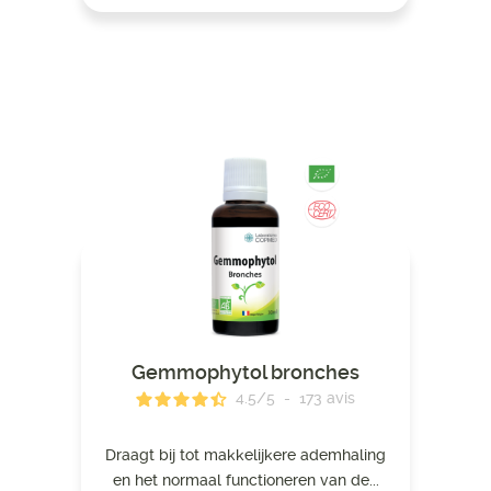
Gemmophytol bronches
4.5
/
5
-
173
avis
Draagt ​​bij tot makkelijkere ademhaling
en het normaal functioneren van de...