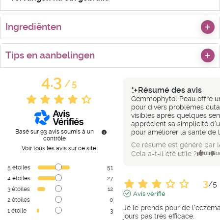
Ingrediënten
Tips en aanbelingen
4.3
/
5
Résumé des avis
Gemmophytol Peau offre une
pour divers problèmes cuta
visibles après quelques sem
apprécient sa simplicité d'ut
Basé sur
93
avis soumis à un
pour améliorer la santé de 
contrôle
Ce résumé est généré par I
Voir tous les avis sur ce site
Cela a-t-il été utile ?
Oui
No
5
étoiles
51
4
étoiles
27
3
/
5
3
étoiles
12
Avis vérifié
2
étoiles
0
Je le prends pour de l'eczéma 
1
étoile
3
jours pas très efficace.