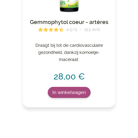
Gemmophytol coeur - artères
4.5
/
5
-
153
avis
Draagt ​​bij tot de cardiovasculaire
gezondheid, dankzij kornoelje-
maceraat.
28,00 €
In winkelwagen