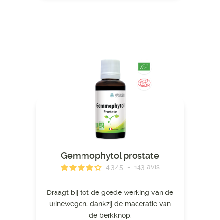
Gemmophytol prostate
4.3
/
5
-
143
avis
Draagt ​​bij tot de goede werking van de
urinewegen, dankzij de maceratie van
de berkknop.