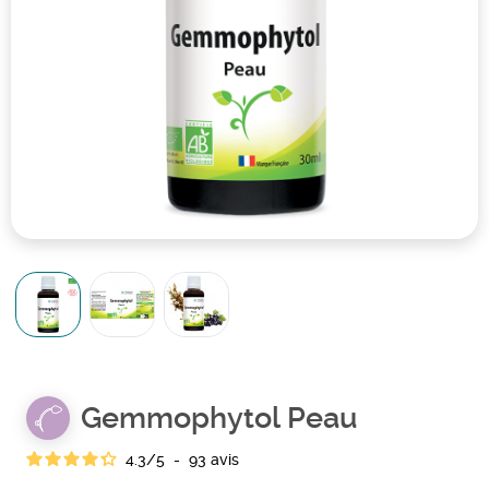
Gemmophytol Peau
4.3
/
5
-
93
avis