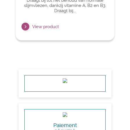
Draagt ​​bij tot het behoud van normale
slijmvliezen, dankzij vitamine A, B2 en B3.
Draagt ​​bij...
View product
Paiement