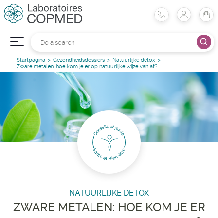
Startpagina
Gezondheidsdossiers
Natuurlijke detox
Zware metalen: hoe kom je er op natuurlijke wijze van af?
NATUURLIJKE DETOX
ZWARE METALEN: HOE KOM JE ER