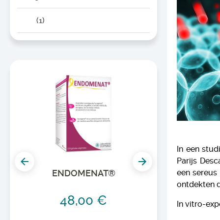
(1)
In een stu
Parijs Desc
een sereus 
ENDOMENAT®
E
CON
ontdekten d
48,00 €
In vitro-ex