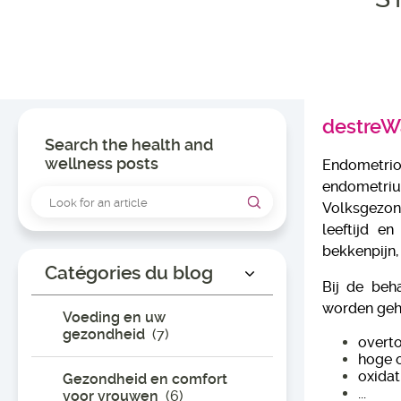
destreWa
Search the health and
wellness posts
Endometrio
endometrium
Volksgezon
leeftijd e
bekkenpijn,
Catégories du blog
Bij de beh
worden geh
Voeding en uw
gezondheid
(7)
overto
hoge o
oxidat
Gezondheid en comfort
...
voor vrouwen
(6)