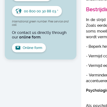
Bestrijd
00 800 00 30 88 03 *
In de strij
International green number. Free service and
Zoals eerde
call.
soms moeili
Or contact us directly through
wordt verm
our
online form
.
- Beperk he
Online form
- Vermijd co
- Vermijd ee
- Verminder
accentueren
Psychologi
Als psychol