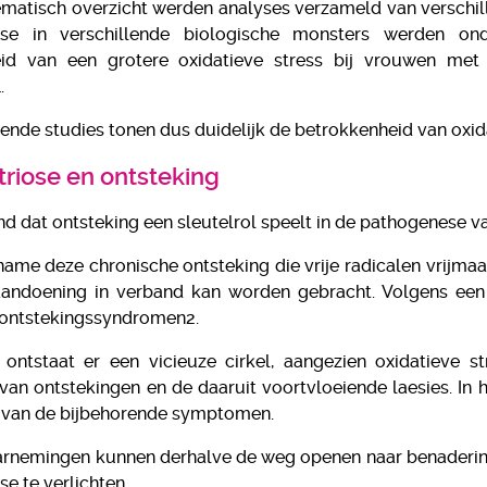
ematisch overzicht werden analyses verzameld van verschil
In winkelwag
se in verschillende biologische monsters werden ond
In winkelwagen
id van een grotere oxidatieve stress bij vrouwen me
.
lende studies tonen dus duidelijk de betrokkenheid van oxid
riose en ontsteking
nd dat ontsteking een sleutelrol speelt in de pathogenese 
name deze chronische ontsteking die vrije radicalen vrijmaa
andoening in verband kan worden gebracht. Volgens een s
 ontstekingssyndromen2.
k ontstaat er een vicieuze cirkel, aangezien oxidatieve 
 van ontstekingen en de daaruit voortvloeiende laesies. In
g van de bijbehorende symptomen.
arnemingen kunnen derhalve de weg openen naar benadering
e te verlichten.