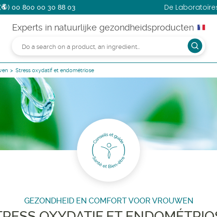
De Laboratoir
(
)
00 800 00 30 88 03
Experts in natuurlijke gezondheidsproducten
wen
Stress oxydatif et endométriose
GEZONDHEID EN COMFORT VOOR VROUWEN
TRESS OXYDATIF ET ENDOMÉTRIO