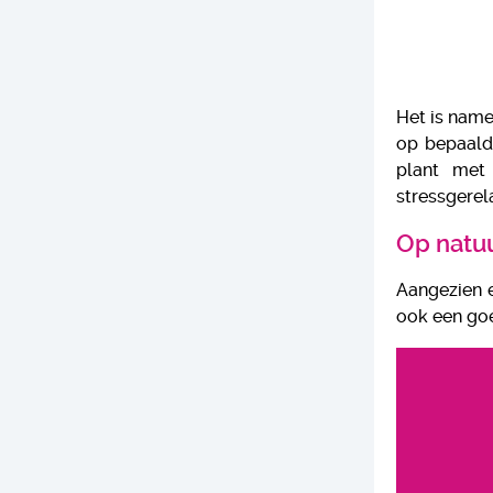
Het is name
op bepaald
plant met
stressgerel
Op natuu
Aangezien e
ook een go