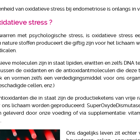
nheid van oxidatieve stress bij endometriose is onlangs in 
xidatieve stress ?
warren met psychologische stress, is oxidatieve stress e
 nature stoffen produceert die giftig zijn voor het lichaam
adicalen.
ieve moleculen zijn in staat lipiden, eiwitten en zelfs DNA t
ussen de oxidanten en de antioxidantmoleculen die deze te
k en vormen zelfs een verdedigingsmiddel voor ons organi
schadigde cellen, enz.)
tioxidanten die in staat zijn de productieketens van vrije 
 ons lichaam worden geproduceerd: SuperOxydeDismutase (S
geleverd door onze voeding of via supplementatie: vitami
.
Ons dagelijks leven zit echter