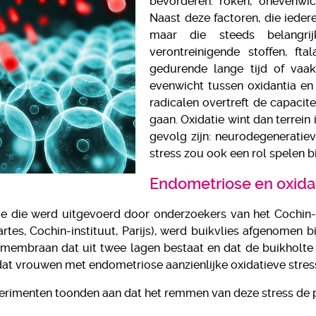
bevorderen: roken, onevenwich
Naast deze factoren, die iedere
maar die steeds belangrij
verontreinigende stoffen, fta
gedurende lange tijd of vaak
evenwicht tussen oxidantia en
radicalen overtreft de capacit
gaan. Oxidatie wint dan terrei
gevolg zijn: neurodegeneratieve
stress zou ook een rol spelen b
Endometriose en oxidat
die die werd uitgevoerd door onderzoekers van het Cochin
artes, Cochin-instituut, Parijs), werd buikvlies afgenomen 
membraan dat uit twee lagen bestaat en dat de buikholte 
PA - DHA ULTRA
CURCUCETI
CENTRÉ OMÉGA-3
at vrouwen met endometriose aanzienlijke oxidatieve stress
43,00 
perimenten toonden aan dat het remmen van deze stress de 
44,00 €