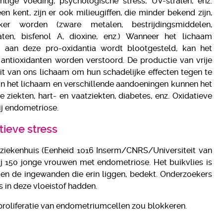
tige voeding, psychologische stress, UV-stralen, enz.
en kent, zijn er ook milieugiffen, die minder bekend zijn,
ker worden (zware metalen, bestrijdingsmiddelen,
laten, bisfenol A, dioxine, enz.) Wanneer het lichaam
 aan deze pro-oxidantia wordt blootgesteld, kan het
 antioxidanten worden verstoord. De productie van vrije
eit van ons lichaam om hun schadelijke effecten tegen te
n in het lichaam en verschillende aandoeningen kunnen het
 ziekten, hart- en vaatziekten, diabetes, enz. Oxidatieve
ij endometriose.
ieve stress
-ziekenhuis (Eenheid 1016 Inserm/CNRS/Universiteit van
bij 150 jonge vrouwen met endometriose. Het buikvlies is
en de ingewanden die erin liggen, bedekt. Onderzoekers
NE®
 in deze vloeistof hadden.
€
proliferatie van endometriumcellen zou blokkeren.