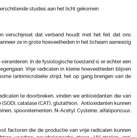
verschillende studies aan het licht gekomen.
en verschijnsel dat verband houdt met het feit dat ons
 wanneer ze in grote hoeveelheden in het lichaam aanwezig
e veranderen. In de fysiologische toestand is er echter een
gengaan. Vrije radicalen in kleine hoeveelheden blijven
sme (antimicrobiële strijd, het op gang brengen van de
radicalen te doorbreken, vinden we antioxidanten die van
OD), catalase (CAT), glutathion... Antioxidanten kunnen
nen, spoorelementen, N-Acetyl Cysteïne, alfaliponzuur,
 vol factoren die de productie van vrije radicalen kunnen