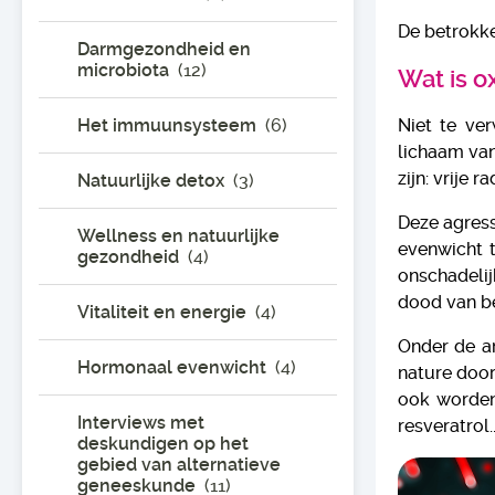
De betrokke
Darmgezondheid en
microbiota
(12)
Wat is o
Het immuunsysteem
(6)
Niet te ver
lichaam van
zijn: vrije r
Natuurlijke detox
(3)
Deze agress
Wellness en natuurlijke
evenwicht t
gezondheid
(4)
onschadelij
dood van be
Vitaliteit en energie
(4)
Onder de an
Hormonaal evenwicht
(4)
nature door
ook worden 
Interviews met
resveratrol..
deskundigen op het
gebied van alternatieve
geneeskunde
(11)