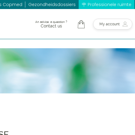
es Copmed
Gezondheidsdossiers
Professionele ruimte
An advice, a question ?
My account
Contact us
SE