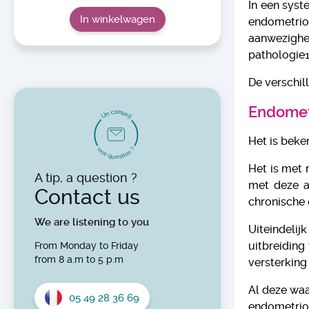
In een syst
In winkelwagen
endometrio
aanwezighe
pathologie1
De verschil
Endomet
o
n
c
s
n
e
U
i
l
Het is beke
u
?
n
n
e
o
i
t
q
s
u
e
Het is met 
A tip, a question ?
met deze a
Contact us
chronische
We are listening to you
Uiteindelij
uitbreiding
From Monday to Friday
from 8 a.m to 5 p.m
versterkin
Al deze wa
05 49 28 36 69
endometrios