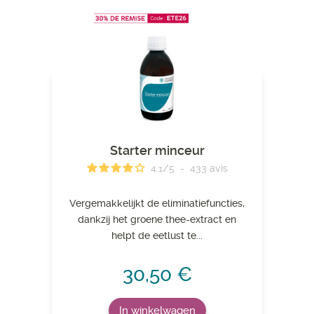
Starter minceur
4.1
/
5
-
433
avis
Vergemakkelijkt de eliminatiefuncties,
dankzij het groene thee-extract en
helpt de eetlust te...
30,50 €
In winkelwagen