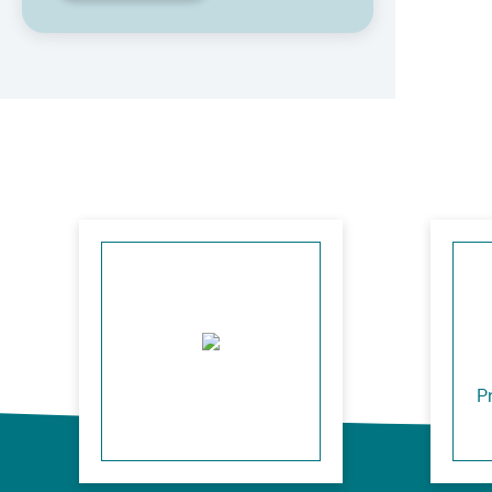
CBD
INNOVATIES
DIFFUSER VAN ESSENTIËLE
OLIËN
Librairie
Sélection zéro gaspi
Super aliments
Nos packs
P