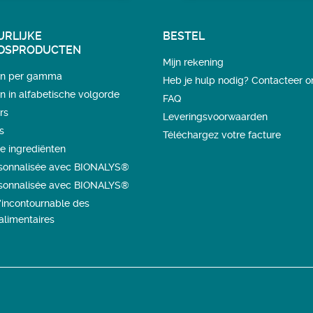
URLIJKE
BESTEL
DSPRODUCTEN
Mijn rekening
en per gamma
Heb je hulp nodig? Contacteer o
 in alfabetische volgorde
FAQ
rs
Leveringsvoorwaarden
s
Téléchargez votre facture
ke ingrediënten
rsonnalisée avec BIONALYS®
rsonnalisée avec BIONALYS®
l’incontournable des
limentaires