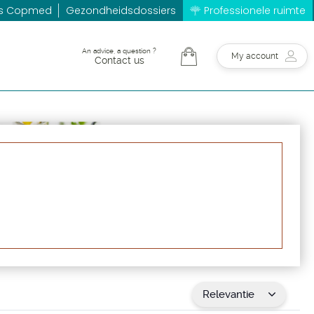
es Copmed
Gezondheidsdossiers
Professionele ruimte
An advice, a question ?
My account
Contact us
Relevantie