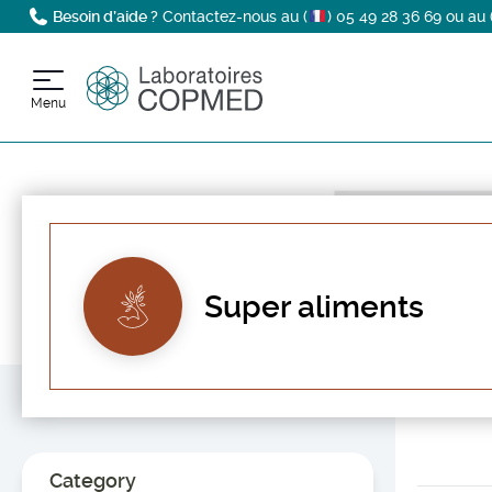
Besoin d’aide ?
Contactez-nous au (
)
05 49 28 36 69
ou au 
Menu
Startpagina
Onze Producten
Super aliments
Super aliments
Category