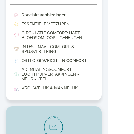
Speciale aanbiedingen
ESSENTIËLE VETZUREN
CIRCULATIE COMFORT: HART -
BLOEDSOMLOOP - GEHEUGEN
INTESTINAAL COMFORT &
SPIJSVERTERING
OSTEO-GEWRICHTEN COMFORT
ADEMHALINGSCOMFORT:
LUCHTPIJPVERTAKKINGEN -
NEUS - KEEL
VROUWELIJK & MANNELIJK
UROGENITAAL COMFORT
GEWICHTSCONTROLE
COSMETICA & NATUURLIJKE
VERZORGINGSPRODUCTEN
o
n
c
s
n
e
U
i
l
NATUURLIJKE VERDEDIGING -
IMMUUNVERSTERKING
u
?