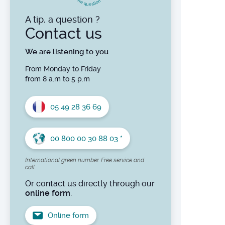
n
n
e
o
i
t
q
s
u
e
DETOXIFICATIE - DRAINAGE -
ELIMINATIE
A tip, a question ?
Contact us
METABOLISMEBALANS
ZENUW- & CELEBRAAL
We are listening to you
EVENWICHT: STRESS – SLAAP –
EMOTIES
From Monday to Friday
JUNIOR
from 8 a.m to 5 p.m
VERSTERKING - ENERGIE
05 49 28 36 69
VITAMINEN - MINERALEN -
ANTIOXYDANTEN &
NATUURLIJKE
ONTSTEKINGSREMMERS
00 800 00 30 88 03 *
HARMONISATIE
International green number. Free service and
GEMMOTHERAPIE
call.
ESSENTIËLE OLIËN
Or contact us directly through our
DE BLOEMEN ELIXIRS (BLOEMEN
online form
.
VAN BACH)
DIERENGAMMA
Online form