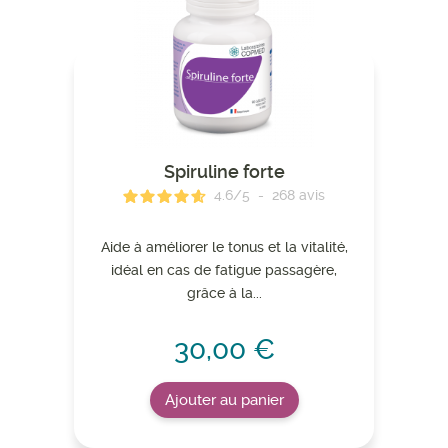
Spiruline forte
4.6
/
5
-
268
avis
Aide à améliorer le tonus et la vitalité,
idéal en cas de fatigue passagère,
grâce à la...
30,00 €
Ajouter au panier