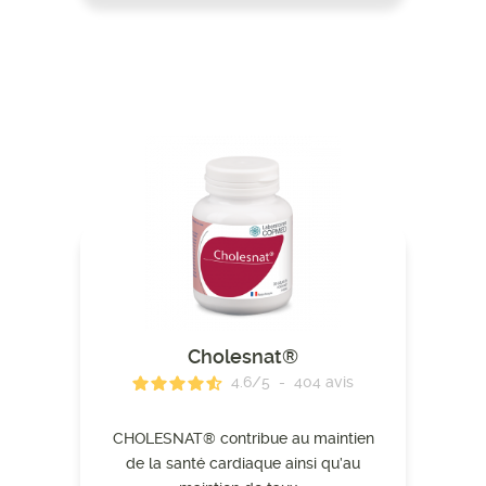
Cholesnat®
4.6
/
5
-
404
avis
CHOLESNAT® contribue au maintien
de la santé cardiaque ainsi qu’au