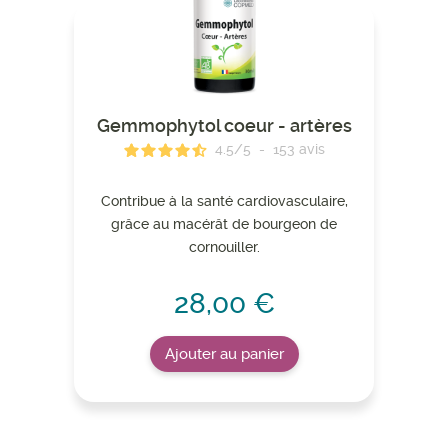
Gemmophytol coeur - artères
4.5
/
5
-
153
avis
Contribue à la santé cardiovasculaire,
grâce au macérât de bourgeon de
cornouiller.
28,00 €
Ajouter au panier