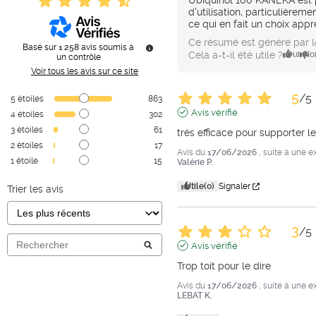
Ubiquinol 100 KANEKA est pl
d'utilisation, particulièreme
ce qui en fait un choix appr
Ce résumé est généré par I
Basé sur
1 258
avis soumis à
Cela a-t-il été utile ?
Oui
No
un contrôle
Voir tous les avis sur ce site
5
/
5
5
étoiles
863
Avis vérifié
4
étoiles
302
3
étoiles
61
très efficace pour supporter l
2
étoiles
17
Avis du
17/06/2026
, suite à une 
1
étoile
15
Valérie P.
Utile
(0)
Signaler
Trier les avis
3
/
5
Avis vérifié
Trop toit pour le dire
Avis du
17/06/2026
, suite à une 
LEBAT K.