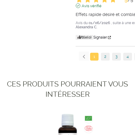
Avis vérifié
Effets rapide désiré et combl
Avis du
01/06/2026
, suite à une 
Alexandra C.
Utile
(0)
Signaler
1
2
3
4
CES PRODUITS POURRAIENT VOUS
INTÉRESSER