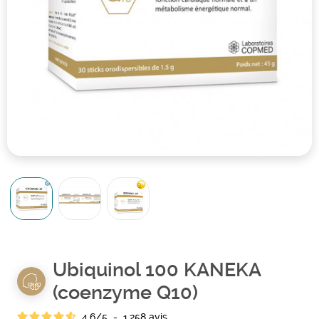
Ubiquinol 100 KANEKA
(coenzyme Q10)
4.6
/
5
-
1 258
avis