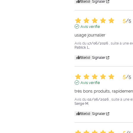
Utile
(0)
Signaler
5
/
5
Avis vérifié
usage journalier
Avis du
17/06/2026
, suite à une 
Patrick L.
Utile
(0)
Signaler
5
/
5
Avis vérifié
très bons produits, rapidement
Avis du
02/06/2026
, suite à une 
Serge M.
Utile
(0)
Signaler
5
/
5