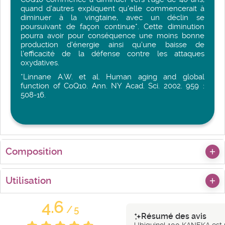
quand d'autres expliquent qu'elle commencerait à
diminuer à la vingtaine, avec un déclin se
poursuivant de façon continue*. Cette diminution
pourra avoir pour conséquence une moins bonne
production d'énergie ainsi qu'une baisse de
l'efficacité de la défense contre les attaques
oxydatives.
*Linnane A.W. et al. Human aging and global
function of CoQ10. Ann. NY Acad. Sci. 2002. 959 :
508-16.
Composition
Utilisation
4.6
/
5
Résumé des avis