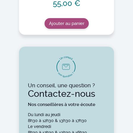
55,00 €
Ajouter au panier
o
n
c
s
n
e
U
i
l
u
?
n
n
e
o
i
t
q
s
u
e
Un conseil, une question ?
Contactez-nous
Nos conseillères à votre écoute
Du lundi au jeudi
8h30 à 12h30 & 13h30 à 17h30
Le vendredi
8h30 à 12h30 & 13h30 à 16h30