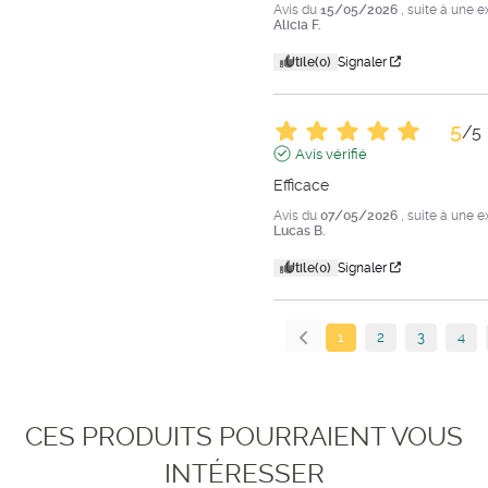
Avis du
15/05/2026
, suite à une 
Alicia F.
Utile
(0)
Signaler
5
/
5
Avis vérifié
Efficace
Avis du
07/05/2026
, suite à une 
Lucas B.
Utile
(0)
Signaler
1
2
3
4
CES PRODUITS POURRAIENT VOUS
INTÉRESSER