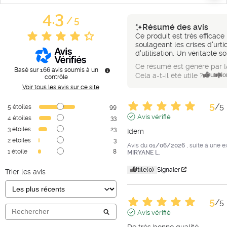
4.3
/
5
Résumé des avis
Ce produit est très efficace 
soulageant les crises d'urti
d'utilisation. Un véritable 
Ce résumé est généré par I
Basé sur
166
avis soumis à un
Cela a-t-il été utile ?
Oui
No
contrôle
Voir tous les avis sur ce site
5
/
5
5
étoiles
99
Avis vérifié
4
étoiles
33
3
étoiles
23
Idem
2
étoiles
3
Avis du
01/06/2026
, suite à une 
1
étoile
8
MIRYANE L.
Utile
(0)
Signaler
Trier les avis
5
/
5
Avis vérifié
De très bonne qualité