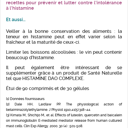
recettes pour prévenir et lutter contre l'intolérance
à l'histamine
Et aussi...
Veiller à la bonne conservation des aliments : la
teneur en histamine peut en effet varier selon la
fraîcheur et la maturité de ceux-ci.
Limiter les boissons alcoolisées : le vin peut contenir
beaucoup d’histamine.
Il peut également être intéressant de se
supplémenter grâce à un produit de Santé Naturelle
tel que HISTAMINE DAO COMPLEXE.
Étui de 90 comprimés et de 30 gélules
[1] Données fournisseurs
[2] Dale HH, Laidlaw PP. The physiological action of
betaiminazolylethylamine. J Physiol 1910;41(5):318–44.
[3] Kimata M., Shichijo M., et al. Effects of luteolin, quercetin and baicalein
on immunoglobulin E-mediated mediator release from human cultured
mast cells. Clin Exp Allergy. 2000. 30 (4) : 501-508.