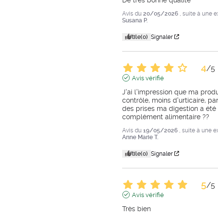
Avis du
20/05/2026
, suite à une 
Susana P.
Utile
(0)
Signaler
4
/
5
Avis vérifié
J'ai l'impression que ma produ
contrôle, moins d'urticaire, pa
des prises ma digestion a été p
complément alimentaire ??
Avis du
19/05/2026
, suite à une 
Anne Marie T.
Utile
(0)
Signaler
5
/
5
Avis vérifié
Très bien