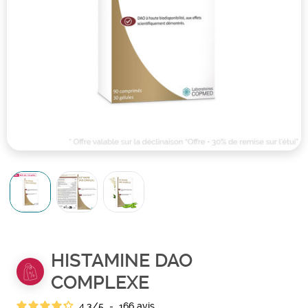
HISTAMINE DAO
COMPLEXE
4.3
/
5
-
166
avis