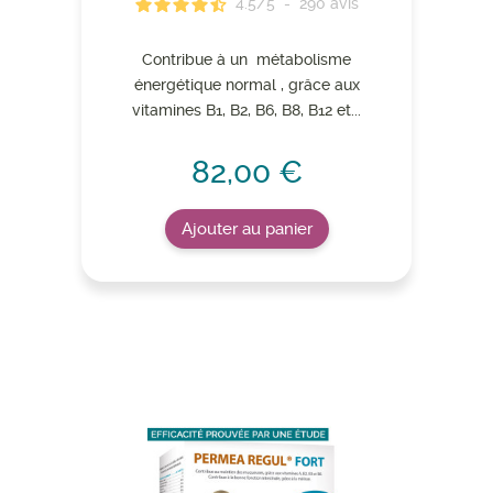
4.5
/
5
-
290
avis
Contribue à un métabolisme
énergétique normal , grâce aux
vitamines B1, B2, B6, B8, B12 et...
82,00 €
Ajouter au panier