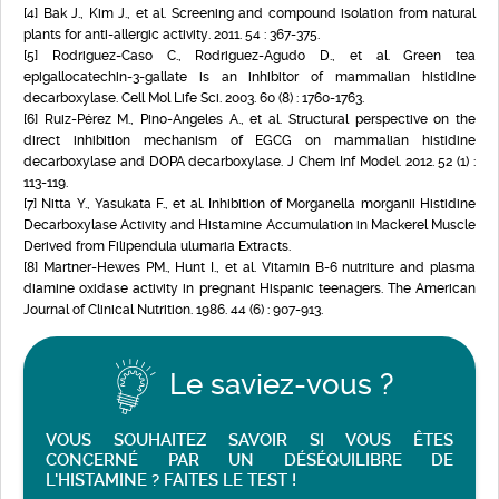
[4] Bak J., Kim J., et al. Screening and compound isolation from natural
plants for anti-allergic activity. 2011. 54 : 367-375.
[5] Rodriguez-Caso C., Rodriguez-Agudo D., et al. Green tea
epigallocatechin-3-gallate is an inhibitor of mammalian histidine
decarboxylase. Cell Mol Life Sci. 2003. 60 (8) : 1760-1763.
[6] Ruiz-Pérez M., Pino-Angeles A., et al. Structural perspective on the
direct inhibition mechanism of EGCG on mammalian histidine
decarboxylase and DOPA decarboxylase. J Chem Inf Model. 2012. 52 (1) :
113-119.
[7] Nitta Y., Yasukata F., et al. Inhibition of Morganella morganii Histidine
Decarboxylase Activity and Histamine Accumulation in Mackerel Muscle
Derived from Filipendula ulumaria Extracts.
[8] Martner-Hewes PM., Hunt I., et al. Vitamin B-6 nutriture and plasma
diamine oxidase activity in pregnant Hispanic teenagers. The American
Journal of Clinical Nutrition. 1986. 44 (6) : 907-913.
Le saviez-vous ?
VOUS SOUHAITEZ SAVOIR SI VOUS ÊTES
CONCERNÉ PAR UN DÉSÉQUILIBRE DE
L'HISTAMINE ? FAITES LE TEST !